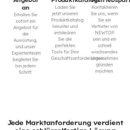
Angebot
Produktkatalogs
Vertriebspar
an
Laden Sie
Kontaktieren
jetzt unseren
Sie uns, wenn
Erhalten Sie
Produktkatalog
Sie ein
sofort ein
herunter und
Vertreter von
Angebot für
entdecken
NEWTOP
die
Sie die
sein und ein
Ausrüstung,
perfekten
schnell
und unser
Tools für Ihre
wachsendes
Expertenteam
Geschäftsanforderungen.
Unternehmen
begleitet Sie
gründen
bei jedem
KATALOG
möchten.
Schritt.
HERUNTERLADEN
ICH BIN
KONTAKTIEREN
INTERESSIERT
SIE UNS
Jede Marktanforderung verdient