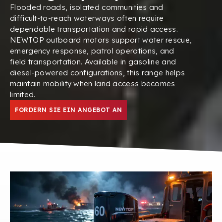
Flooded roads
,
isolated communities and
difficult-to-reach waterways often require
dependable transportation and rapid access
.
NEWTOP outboard motors support water rescue
,
emergency response
,
patrol operations
,
and
field transportation
.
Available in gasoline and
diesel-powered configurations
,
this range helps
maintain mobility when land access becomes
limited
.
FORDERN SIE EIN ANGEBOT AN