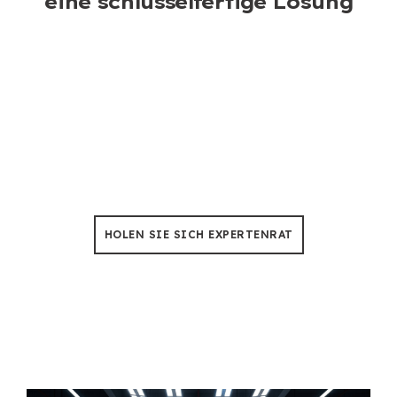
eine schlüsselfertige Lösung
Baumfällung & Beschneidung
Keine Sorgen mehr über Ausfallzeiten, Unsere
Kettensägen sind so konstruiert, dass sie einer Hitze
von 50 °C standhalten 500+ Stunden der Nutzung.
HOLEN SIE SICH EXPERTENRAT
Supporting Water Rescue with
Trusted Supply