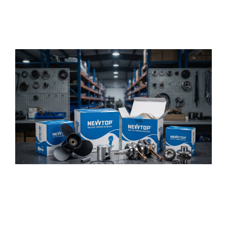
seeking practical propulsion solutions for rescue
transport
,
patrol boats
,
emergency response craft
and working vessels
.
Long-Term Parts Availability
Reliable spare parts support helps customers