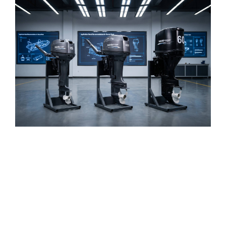
Application-Based
Recommendations
Different rescue boats and operating
environments require different propulsion
solutions
.
NEWTOP helps distributors and project
buyers match suitable horsepower configurations