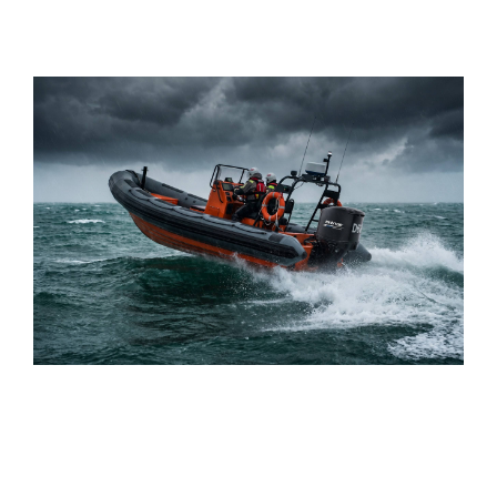
based on vessel size
,
loading requirements
,
and
local operating conditions
.
Powertrain Experience
With experience across both gasoline and diesel-
powered platforms
,
NEWTOP supports customers