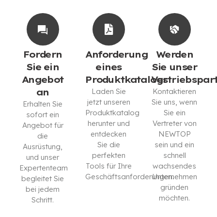
Fordern
Anforderung
Werden
Sie ein
eines
Sie unser
Angebot
Produktkatalogs
Vertriebspar
an
Laden Sie
Kontaktieren
jetzt unseren
Sie uns, wenn
Erhalten Sie
Produktkatalog
Sie ein
sofort ein
herunter und
Vertreter von
Angebot für
entdecken
NEWTOP
die
Sie die
sein und ein
Ausrüstung,
perfekten
schnell
und unser
Tools für Ihre
wachsendes
Expertenteam
Geschäftsanforderungen.
Unternehmen
begleitet Sie
gründen
bei jedem
KATALOG
möchten.
Schritt.
HERUNTERLADEN