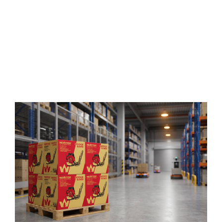
Field-Oriented Product Development
NEWTOP designs powered outdoor equipment
with attention to regional working conditions such
as dust
, Hitze,
low-temperature start-up
,
and
continuous field use
.
This helps distributors offer
products that better match real outdoor
applications instead of only basic cleaning needs
.