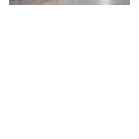
Consistent Manufacturing Support
Backed by integrated production resources and
warehousing infrastructure
,
NEWTOP supports
stable equipment supply and repeat orders for
distributors
.
This is especially important for
seasonal demand in fire prevention
,
municipal
maintenance
,
agricultural clearing and public-
area cleaning
.