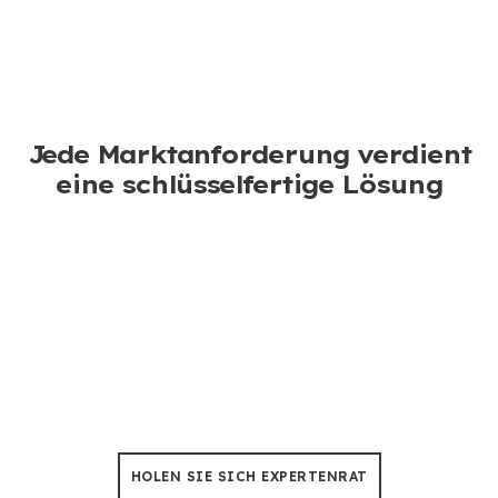
ICH BIN
KONTAKTIEREN
INTERESSIERT
SIE UNS
Jede Marktanforderung verdient
eine schlüsselfertige Lösung
Baumfällung & Beschneidung
Keine Sorgen mehr über Ausfallzeiten, Unsere
Kettensägen sind so konstruiert, dass sie einer Hitze
von 50 °C standhalten 500+ Stunden der Nutzung.
HOLEN SIE SICH EXPERTENRAT