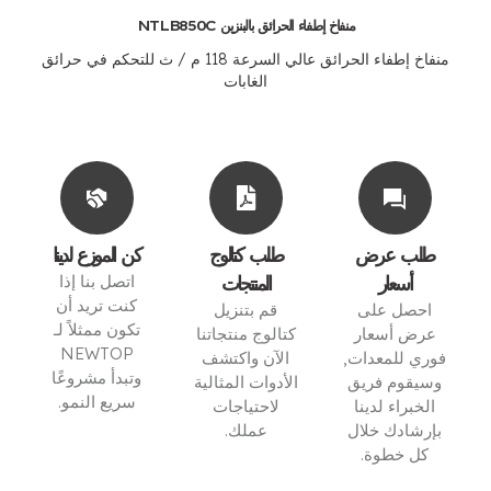
منفاخ إطفاء الحرائق بالبنزين NTLB850C
منفاخ إطفاء الحرائق عالي السرعة 118 م / ث للتحكم في حرائق
الغابات
طلب عرض
طلب كتالوج
كن الموزع لدينا
أسعار
المنتجات
اتصل بنا إذا
كنت تريد أن
احصل على
قم بتنزيل
تكون ممثلاً لـ
عرض أسعار
كتالوج منتجاتنا
NEWTOP
فوري للمعدات,
الآن واكتشف
وتبدأ مشروعًا
وسيقوم فريق
الأدوات المثالية
سريع النمو.
الخبراء لدينا
لاحتياجات
بإرشادك خلال
عملك.
أنا مهتم
كل خطوة.
تحميل