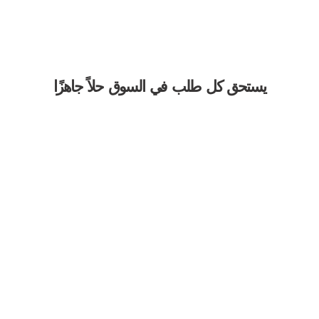
الكتالوج
اتصل بنا
يستحق كل طلب في السوق حلاً جاهزًا
قطع الأشجار & تشذيب
لا مزيد من القلق بشأن التوقف, تم تصميم مناشير السلسلة لدينا
لتحمل حرارة تصل إلى 50 درجة مئوية 500+ ساعات من
الاستخدام.
احصل على مشورة الخبراء