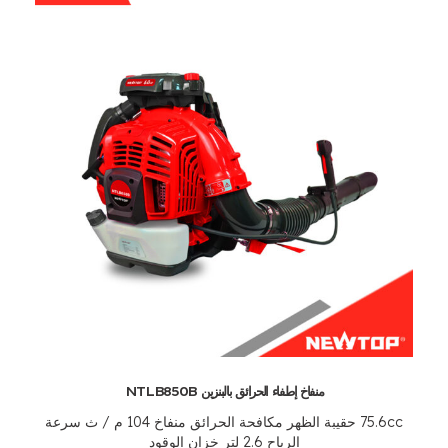
منفاخ إطفاء الحرائق بالبنزين NTLB850B
75.6cc حقيبة الظهر مكافحة الحرائق منفاخ 104 م / ث سرعة
الرياح 2.6 لتر خزان الوقود