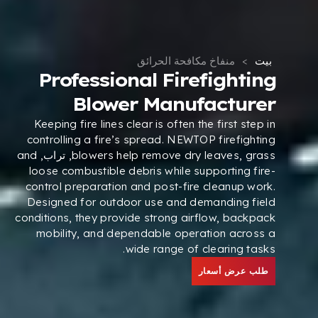
بيت
>
منفاخ مكافحة الحرائق
Professional Firefighting
Blower Manufacturer
Keeping fire lines clear is often the first step in
controlling a fire’s spread
.
NEWTOP firefighting
grass
,
blowers help remove dry leaves
, تراب,
and
loose combustible debris while supporting fire-
control preparation and post-fire cleanup work
.
Designed for outdoor use and demanding field
conditions
,
they provide strong airflow
,
backpack
mobility
,
and dependable operation across a
.
wide range of clearing tasks
طلب عرض أسعار