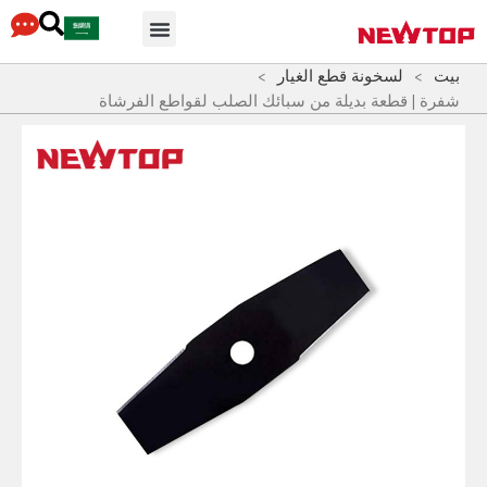
محور التوزيع
لماذا نيوتوب
أجزاء & مُكَمِّلات
بيت
>
لسخونة قطع الغيار
>
شفرة | قطعة بديلة من سبائك الصلب لقواطع الفرشاة