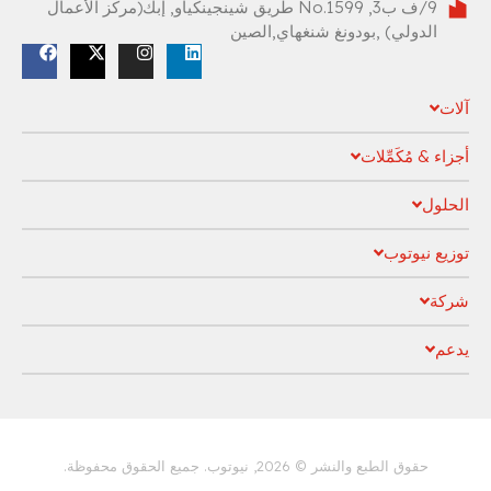
9/ف ب3, No.1599 طريق شينجينكياو, إبك(مركز الأعمال
الدولي) ,بودونغ شنغهاي,الصين
آلات
أجزاء & مُكَمِّلات
الحلول
توزيع نيوتوب
شركة
يدعم
سياسة الخصوصية
حقوق الطبع والنشر © 2026, نيوتوب. جميع الحقوق محفوظة.