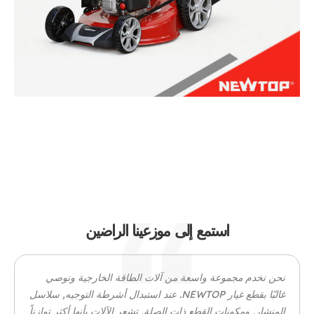
جزازة العشب NTLM56Z-2L(XP200)
استمع إلى موزعينا الراضين
نحن نخدم مجموعة واسعة من آلات الطاقة الخارجية ونوصي
غالبًا بقطع غيار NEWTOP. عند استبدال أشرطة التوجيه, سلاسل
المنشار, ومكونات القطع ذات الصلة, تشعر الآلات بأنها أكثر توازناً