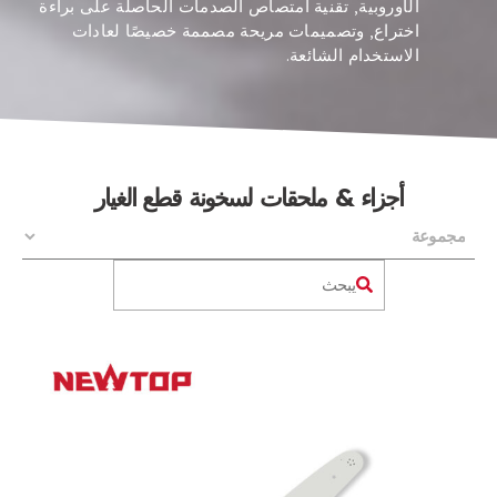
الأوروبية, تقنية امتصاص الصدمات الحاصلة على براءة
اختراع, وتصميمات مريحة مصممة خصيصًا لعادات
الاستخدام الشائعة.
أجزاء & ملحقات لسخونة قطع الغيار