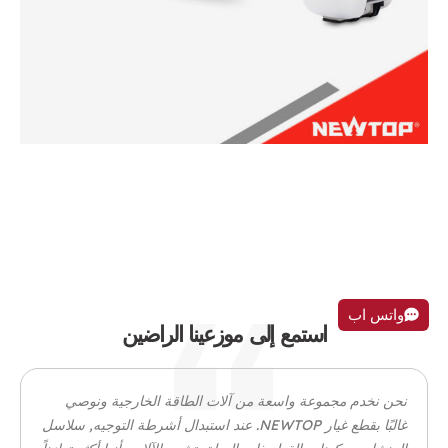
Brush Cutter NTB430B
واتس اب
استمع إلى موزعينا الراضين
نحن نخدم مجموعة واسعة من آلات الطاقة الخارجية ونوصي
غالبًا بقطع غيار NEWTOP. عند استبدال أشرطة التوجيه, سلاسل