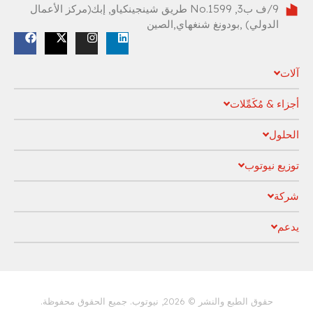
9/ف ب3, No.1599 طريق شينجينكياو, إبك(مركز الأعمال
الدولي) ,بودونغ شنغهاي,الصين
آلات
أجزاء & مُكَمِّلات
الحلول
توزيع نيوتوب
شركة
يدعم
سياسة الخصوصية
حقوق الطبع والنشر © 2026, نيوتوب. جميع الحقوق محفوظة.