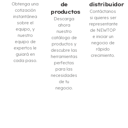
Obtenga una
de
distribuidor
cotización
productos
Contáctanos
instantánea
si quieres ser
Descarga
sobre el
representante
ahora
equipo, y
de NEWTOP
nuestro
nuestro
e iniciar un
catálogo de
equipo de
negocio de
productos y
expertos le
rápido
descubre las
guiará en
crecimiento.
herramientas
cada paso.
perfectas
ESTOY
para las
CONTÁCTENOS
INTERESADO
necesidades
de tu
negocio.
DESCARGAR
CATÁLOGO