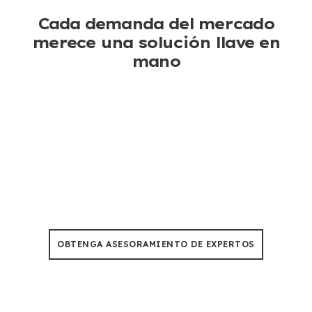
Cada demanda del mercado
merece una solución llave en
mano
Corte de árboles & Poda
No más preocupaciones por el tiempo de inactividad,
Nuestras motosierras están construidas para soportar
un calor de 50°C durante 500+ horas de uso.
OBTENGA ASESORAMIENTO DE EXPERTOS