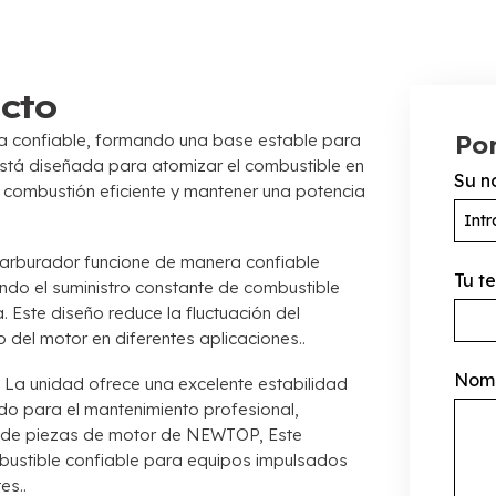
ucto
 confiable, formando una base estable para
Pon
 está diseñada para atomizar el combustible en
Su n
a combustión eficiente y mantener una potencia
carburador funcione de manera confiable
Tu t
ndo el suministro constante de combustible
a. Este diseño reduce la fluctuación del
 del motor en diferentes aplicaciones..
Nomb
 La unidad ofrece una excelente estabilidad
ado para el mantenimiento profesional,
a de piezas de motor de NEWTOP, Este
stible confiable para equipos impulsados ​​
es..