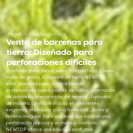
Hogar
>
barrena de tierra
Venta de barrenas para
tierra: Diseñado para
perforaciones difíciles
Diseñado para duros, suelo compactado y suelo
mixto de grava, El taladro de tierra NEWTOP
está diseñado para realizar tareas
profesionales como postes de vallas., plantación
de árboles y preparación del terreno.. Funciona
de manera confiable incluso en ambientes
exigentes afectados por la humedad., polvo y
terreno irregular. Para usuarios que valoran una
perforación precisa y un manejo cómodo,
NEWTOP ofrece una solución confiable.