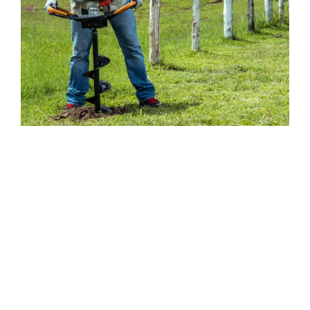
Compatibilidad general
NOVEDAD, con 20 Años de experiencia como
fabricante de barrenas., se centra en
proporcionar opciones flexibles adaptadas a una
variedad de aplicaciones específicas. Todos
nuestros sinfines se pueden configurar con
diferentes modelos de motor., brocas, y manijas,
ahorrándole la molestia de buscar piezas
compatibles.