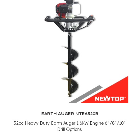
EARTH AUGER NTEA520B
52
cc Heavy Duty Earth Auger 1.6kW Engine
6"/8"/10"
Drill Options