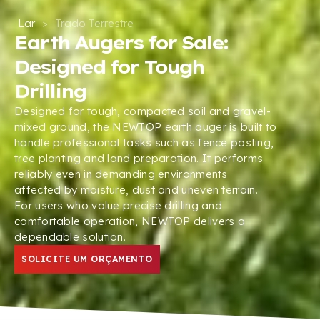
Lar
>
Trado Terrestre
Earth Augers for Sale
:
Designed for Tough
Drilling
Designed for tough
,
compacted soil and gravel-
mixed ground
,
the NEWTOP earth auger is built to
handle professional tasks such as fence posting
,
tree planting and land preparation
.
It performs
reliably even in demanding environments
affected by moisture
,
dust and uneven terrain
.
For users who value precise drilling and
comfortable operation
,
NEWTOP delivers a
dependable solution
.
SOLICITE UM ORÇAMENTO