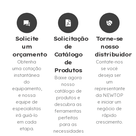
Solicite
Solicitação
Torne-se
um
de
nosso
orçamento
Catálogo
distribuidor
Obtenha
de
Contate-nos
uma cotação
se você
Produtos
instantânea
deseja ser
Baixe agora
do
um
nosso
equipamento,
representante
catálogo de
e nossa
da NEWTOP
produtos e
equipe de
e iniciar um
descubra as
especialistas
negócio de
ferramentas
irá guiá-lo
rápido
perfeitas
em cada
crescimento.
para as
etapa.
necessidades
ESTOU