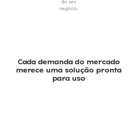
do seu
INTERESSADO
CONTATE-
negócio.
NOS
BAIXAR
CATÁLOGO
Cada demanda do mercado
merece uma solução pronta
para uso
Corte de árvores & Poda
Não se preocupe mais com o tempo de inatividade,
nossas motosserras são construídas para suportar