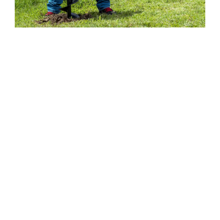
Overall Compatibility
NOVOTOP,
with
20
years of experience as a earth
auger manufacturer
,
focuses on providing flexible
options tailored to a variety of specific
applications
.
All of our earth augers can be
configured with different engine models
, brocas,
and handles
,
saving you the hassle of searching
for compatible parts
.