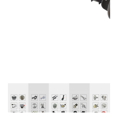
Sourcing Wisely From the Start
As an experienced hedge trimmer manufacturer
,
we deliver professional grade performance with
cost efficient and reliable service
.
Our hedge
trimmers are designed for highway landscaping
,
municipal maintenance
,
urban beautification
,
tea
plantation trimming and home gardening
.