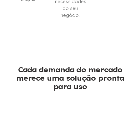
necessidades
ESTOU
do seu
INTERESSADO
CONTATE-
negócio.
NOS
BAIXAR
CATÁLOGO
Cada demanda do mercado
merece uma solução pronta
para uso
Corte de árvores & Poda
Não se preocupe mais com o tempo de inatividade,