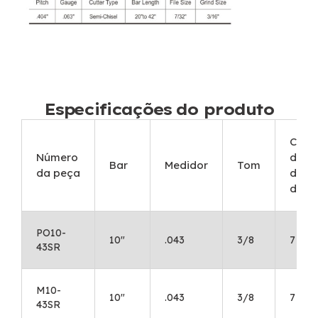
Especificações do produto
Cont
Número
de d
Bar
Medidor
Tom
da peça
da r
dent
PO10-
10"
.043
3/8
7
43SR
M10-
10"
.043
3/8
7
43SR