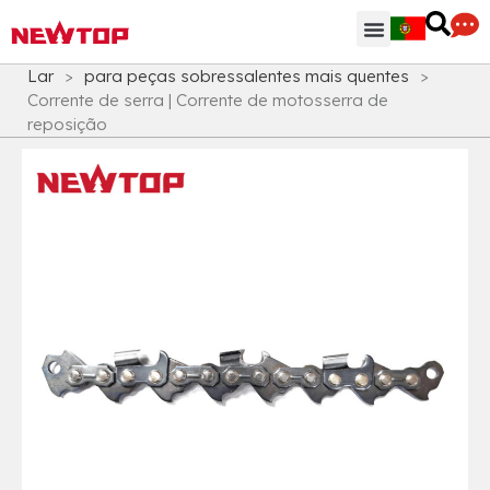
Peças & Acessórios
Centro de Distribuição
Por que NEWTOP
Lar
>
para peças sobressalentes mais quentes
>
Corrente de serra | Corrente de motosserra de
reposição