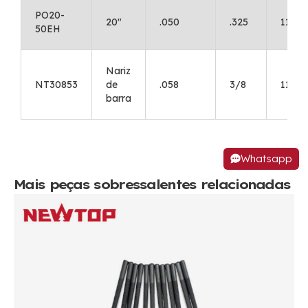
PO20-
20"
.050
.325
11
50EH
Nariz
NT30853
de
.058
3/8
11
barra
Whatsapp
Mais peças sobressalentes relacionadas