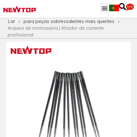
Peças & Acessórios
Centro de Distribuição
Por que NEWTOP
Lar
>
para peças sobressalentes mais quentes
>
Arquivo de motosserra | Afiador de corrente
profissional