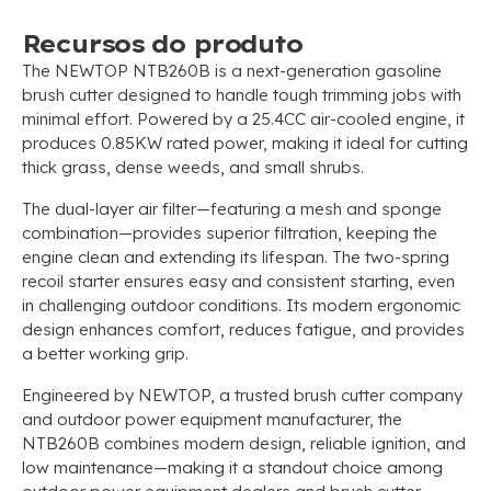
Recursos do produto
The NEWTOP NTB260B is a next-generation gasoline
brush cutter designed to handle tough trimming jobs with
minimal effort
.
Powered by a 25.4CC air-cooled engine
,
it
produces 0.85KW rated power
,
making it ideal for cutting
thick grass
,
dense weeds
,
and small shrubs
.
The dual-layer air filter—featuring a mesh and sponge
combination—provides superior filtration
,
keeping the
engine clean and extending its lifespan
.
The two-spring
recoil starter ensures easy and consistent starting
,
even
in challenging outdoor conditions
.
Its modern ergonomic
design enhances comfort
,
reduces fatigue
,
and provides
a better working grip
.
Engineered by NEWTOP
,
a trusted brush cutter company
and outdoor power equipment manufacturer
,
the
NTB260B combines modern design
,
reliable ignition
,
and
low maintenance—making it a standout choice among