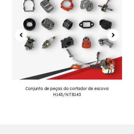
Conjunto de peças do cortador de escova
N
H143/NTB143