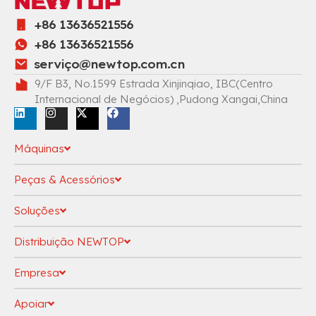
+86 13636521556
+86 13636521556
serviç
o@newtop.com.cn
9/F B3, No.1599 Estrada Xinjinqiao, IBC(Centro
Internacional de Negócios) ,Pudong Xangai,China
Máquinas
Peças & Acessórios
Soluções
Distribuição NEWTOP
Empresa
Apoiar