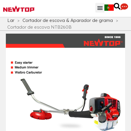
Peças & Acessórios
Centro de Distribuição
Por que NEWTOP
Lar
>
Cortador de escova & Aparador de grama
>
Cortador de escova NTB260B