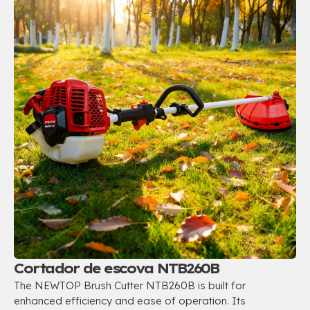
Cortador de escova NTB260B
The NEWTOP Brush Cutter NTB260B is built for
enhanced efficiency and ease of operation
.
Its