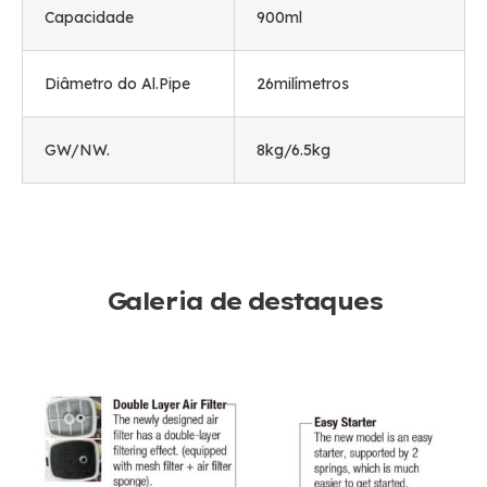
Capacidade
900ml
Diâmetro do Al.Pipe
26milímetros
GW/NW.
8
kg/6.5kg
Galeria de destaques