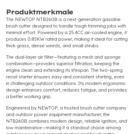
Produktmerkmale
The NEWTOP NTB260B is a next-generation gasoline
brush cutter designed to handle tough trimming jobs with
minimal effort
.
Powered by a 25.4CC air-cooled engine
,
it
produces 0.85KW rated power
,
making it ideal for cutting
thick grass
,
dense weeds
,
and small shrubs
.
The dual-layer air filter—featuring a mesh and sponge
combination—provides superior filtration
,
keeping the
engine clean and extending its lifespan
.
The two-spring
recoil starter ensures easy and consistent starting
,
even
in challenging outdoor conditions
.
Its modern ergonomic
design enhances comfort
,
reduces fatigue
,
and provides
a better working grip
.
Engineered by NEWTOP
,
a trusted brush cutter company
and outdoor power equipment manufacturer
,
the
NTB260B combines modern design
,
reliable ignition
,
and
low maintenance—making it a standout choice among