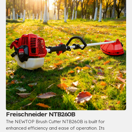
Freischneider NTB260B
The NEWTOP Brush Cutter NTB260B is built for
enhanced efficiency and ease of operation
.
Its