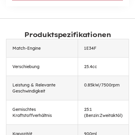
Produktspezifikationen
Match-Engine
1
E34F
Verschiebung
25.4cc
Leistung & Relevante
0.85
kW/7500rpm
Geschwindigkeit
Gemischtes
25:1
Kraftstoffverhältnis
(Benzin:Zweitaktöl)
Kapazität
900ml