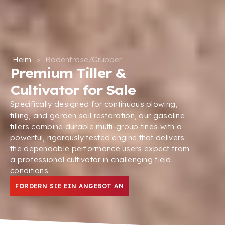
Heim
>
Bodenfräse/Grubber
Premium Tiller
&
Cultivator for Sale
Specifically designed for continuous plowing
,
tilling
,
and garden soil restoration
,
our gasoline
tillers combine durable multi-group tines with a
powerful
,
rigorously tested engine that delivers
the dependable performance users expect from
a professional cultivator in challenging field
conditions
.
FORDERN SIE EIN ANGEBOT AN