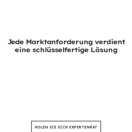
ICH BIN
KONTAKTIEREN
INTERESSIERT
SIE UNS
Jede Marktanforderung verdient
eine schlüsselfertige Lösung
Baumfällung & Beschneidung
Keine Sorgen mehr über Ausfallzeiten, Unsere
Kettensägen sind so konstruiert, dass sie einer Hitze
von 50 °C standhalten 500+ Stunden der Nutzung.
HOLEN SIE SICH EXPERTENRAT