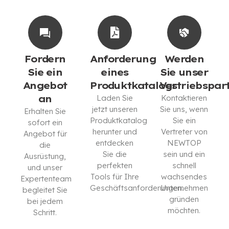
Fordern
Anforderung
Werden
Sie ein
eines
Sie unser
Angebot
Produktkatalogs
Vertriebspar
an
Laden Sie
Kontaktieren
jetzt unseren
Sie uns, wenn
Erhalten Sie
Produktkatalog
Sie ein
sofort ein
herunter und
Vertreter von
Angebot für
entdecken
NEWTOP
die
Sie die
sein und ein
Ausrüstung,
perfekten
schnell
und unser
Tools für Ihre
wachsendes
Expertenteam
Geschäftsanforderungen.
Unternehmen
begleitet Sie
gründen
bei jedem
KATALOG
möchten.
Schritt.
HERUNTERLADEN