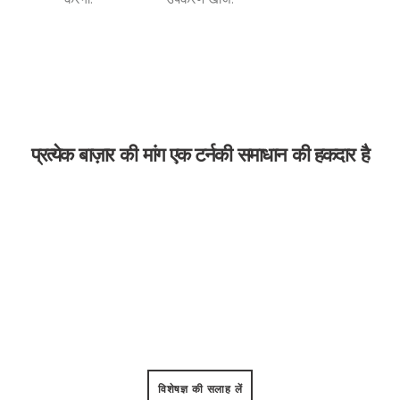
मेरी दिलचस्पी है
हमसे संपर्क करें
कैटलॉग
डाउनलोड करें
प्रत्येक बाज़ार की मांग एक टर्नकी समाधान की हकदार है
पेड़ काटना & छंटाई
डाउनटाइम के बारे में अब कोई चिंता नहीं, हमारी चेन आरी 50°C ताप को
झेलने के लिए बनाई गई है 500+ उपयोग के घंटे.
विशेषज्ञ की सलाह लें