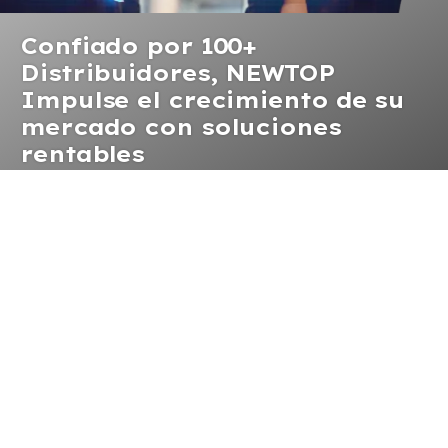
Confiado por 100+
Distribuidores, NEWTOP
Impulse el crecimiento de su
mercado con soluciones
rentables
Cuando eliges NEWTOP como tu socio, estás eligiendo
una cultura de compromiso inquebrantable, experiencia
inigualable, y experiencia incomparable.
20 Años de fabricación de equipos eléctricos para
exteriores
500,000 Unidades producidas anualmente
65 Red de Distribución Regional
CONTÁCTENOS HOY