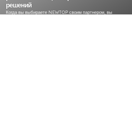
решений
Когда вы выбираете NEWTOP своим партнером, вы
выбираете культуру непоколебимой приверженности,
непревзойденный опыт, и беспрецедентный опыт.
20 Лет производства наружного энергетического
оборудования
500,000 Единиц, производимых ежегодно
65 Региональная дистрибьюторская сеть
СВЯЖИТЕСЬ С НАМИ СЕГОДНЯ
+86 13636521556
+86 13636521556
service@newtop.com.cn