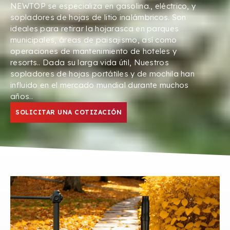
NEWTOP se especializa en gasolina., eléctrico, y
sopladores de hojas de litio inalámbricos. Son
ideales para retirar la hojarasca en parques
municipales, áreas de paisajismo, así como
operaciones de mantenimiento de hoteles y
resorts.. Dada su larga vida útil, Nuestros
sopladores de hojas portátiles y de mochila han
influido en el mercado mundial durante muchos
años..
SOLICITAR UNA COTIZACIÓN