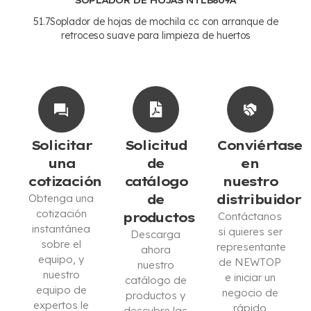
51.7Soplador de hojas de mochila cc con arranque de
retroceso suave para limpieza de huertos
Solicitar
Solicitud
Conviértase
una
de
en
cotización
catálogo
nuestro
Obtenga una
de
distribuidor
cotización
productos
Contáctanos
instantánea
si quieres ser
Descarga
sobre el
representante
ahora
equipo, y
de NEWTOP
nuestro
nuestro
e iniciar un
catálogo de
equipo de
negocio de
productos y
expertos le
rápido
descubre las