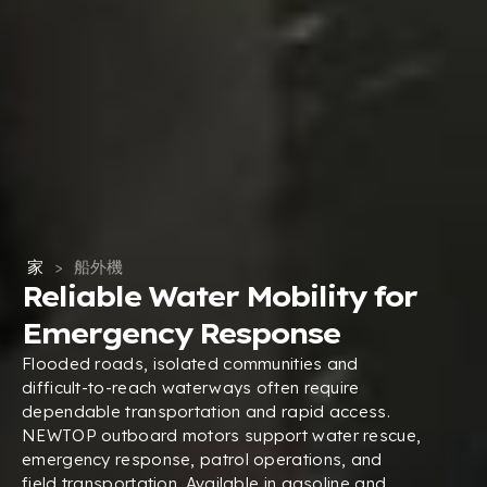
家
>
船外機
Reliable Water Mobility for
Emergency Response
Flooded roads
,
isolated communities and
difficult-to-reach waterways often require
dependable transportation and rapid access
.
NEWTOP outboard motors support water rescue
,
emergency response
,
patrol operations
,
and
field transportation
.
Available in gasoline and