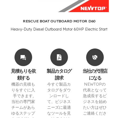
RESCUE BOAT OUTBOARD MOTOR D60
Heavy-Duty Diesel Outboard Motor 60HP Electric Start
見積もりを依
製品カタログ
当社の代理店
頼する
請求
になる
機器の見積も
今すぐ製品カ
NEWTOPの
りをすぐに入
タログをダウ
代表となって
手できます,
ンロードし
急成長するビ
当社の専門家
て、ビジネス
ジネスを始め
チームがあら
ニーズに最適
たい方はぜひ
ゆるステップ
なツールを見
ご連絡くださ