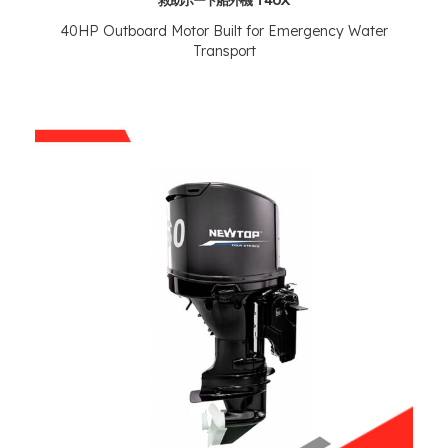
救助ボート船外機 T40X
40
HP Outboard Motor Built for Emergency Water
Transport