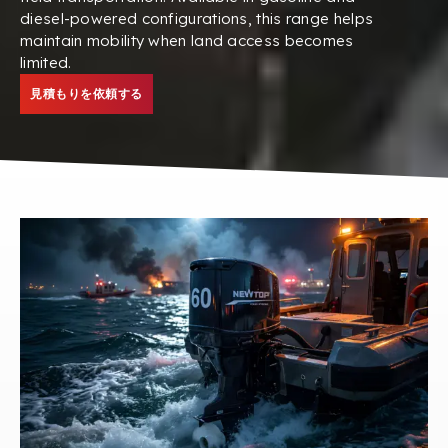
diesel-powered configurations
,
this range helps
maintain mobility when land access becomes
limited
.
見積もりを依頼する