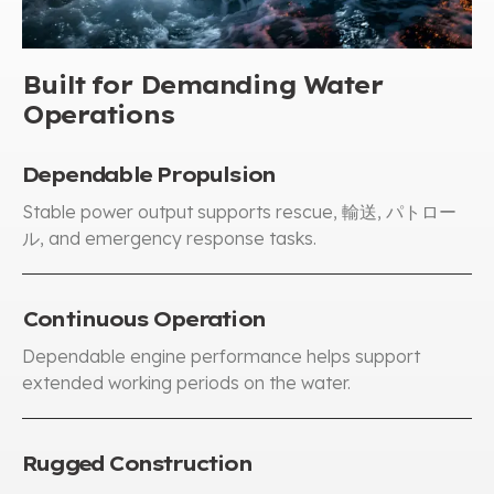
Built for Demanding Water
Operations
Dependable Propulsion
Stable power output supports rescue
, 輸送, パトロー
ル,
and emergency response tasks
.
Continuous Operation
Dependable engine performance helps support
extended working periods on the water
.
Rugged Construction