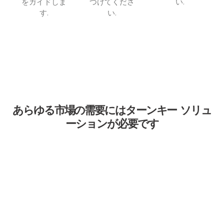
をガイドしま
つけてくださ
い.
す.
い.
興味がありま
す
お問い合わせ
カタログを
ダウンロー
ド
あらゆる市場の需要にはターンキー ソリュ
ーションが必要です
木の伐採 & 剪定
ダウンタイムの心配はもうありません, 当社のチェーンソ
ーは 50°C の熱に耐えるように作られています。 500+ 使