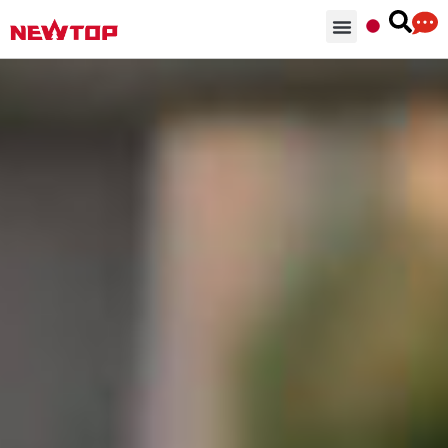
部品 & 付属品
ソリューション
NEWTOPを選ぶ理由