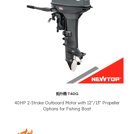
船外機 T40G
40
HP 2-Stroke Outboard Motor with
12"/13"
Propeller
Options for Fishing Boat