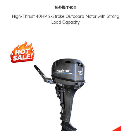
船外機 T40X
High-Thrust 40HP 2-Stroke Outboard Motor with Strong
Load Capacity