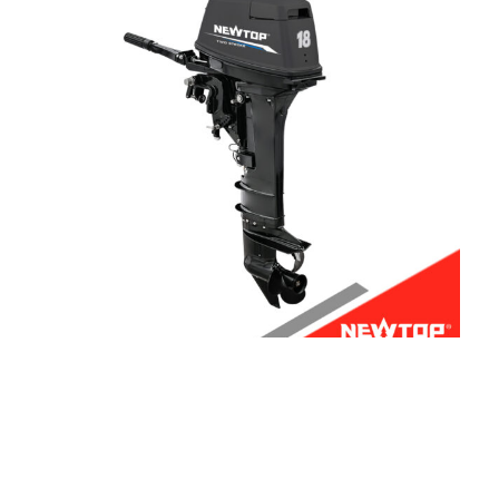
船外機 T18
高速応答18馬力2ストローク船外機 6"-11.5" プロペラのオプ
ション