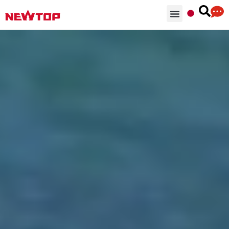
部品 & 付属品
ソリューション
NEWTOPを選ぶ理由