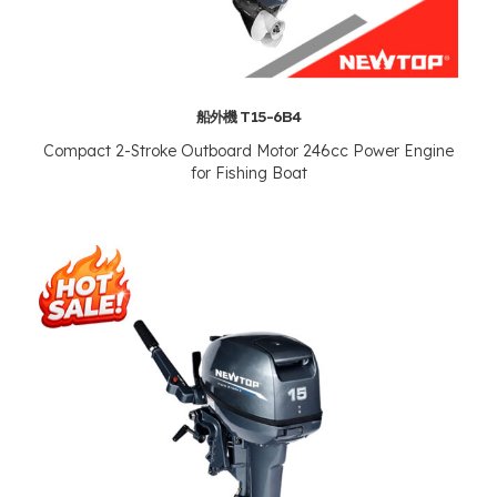
船外機 T15-6B4
Compact 2-Stroke Outboard Motor 246cc Power Engine
for Fishing Boat