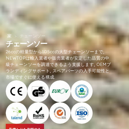
家
>
チェーンソー
チェーンソー
26ccの軽量型から105ccの大型チェーンソーまで,
NEWTOPは輸入業者や販売業者が安定した品質の中
級チェーンソーを調達できるよう支援します, OEMブ
ランディングサポート, スペアパーツの入手可能性と
市場ですぐに使える構成.