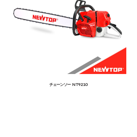
チェーンソー NT9210
Professional Gasoline Chainsaw 20''-42'' Guide Bar for
Forestry Work