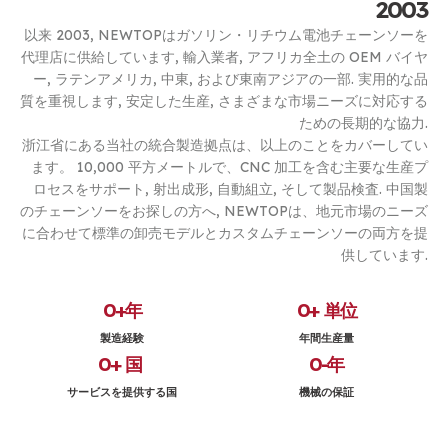
2003
以来 2003, NEWTOPはガソリン・リチウム電池チェーンソーを
代理店に供給しています, 輸入業者, アフリカ全土の OEM バイヤ
ー, ラテンアメリカ, 中東, および東南アジアの一部. 実用的な品
質を重視します, 安定した生産, さまざまな市場ニーズに対応する
ための長期的な協力.
浙江省にある当社の統合製造拠点は、以上のことをカバーしてい
ます。 10,000 平方メートルで、CNC 加工を含む主要な生産プ
ロセスをサポート, 射出成形, 自動組立, そして製品検査. 中国製
のチェーンソーをお探しの方へ, NEWTOPは、地元市場のニーズ
に合わせて標準の卸売モデルとカスタムチェーンソーの両方を提
供しています.
0
+年
0
+ 単位
製造経験
年間生産量
0
+ 国 
0
-年
サービスを提供する国
機械の保証