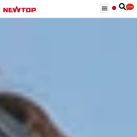
部品 & 付属品
ソリューション
NEWTOPを選ぶ理由