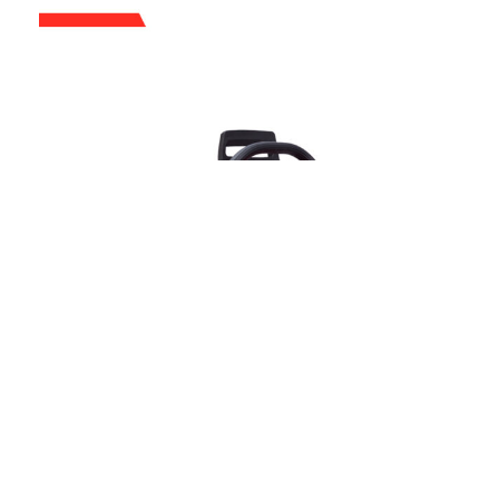
TRONÇONNEUSE NT6200
Vente en gros 61,5CC 16"-24" Bar à essence 2