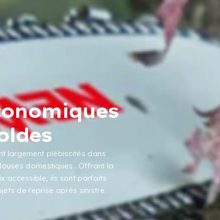
économiques
oldes
t largement plébiscités dans
elouses domestiques.. Offrant la
 accessible, ils sont parfaits
ets de reprise après sinistre.