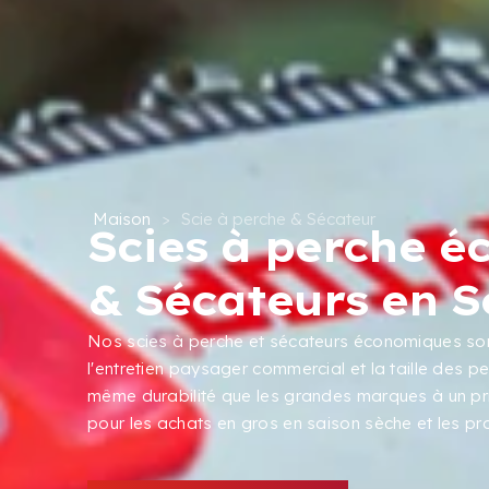
Maison
>
Scie à perche & Sécateur
Scies à perche 
& Sécateurs en S
Nos scies à perche et sécateurs économiques son
l'entretien paysager commercial et la taille des p
même durabilité que les grandes marques à un prix
pour les achats en gros en saison sèche et les proj