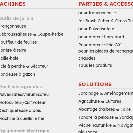
ACHINES
PARTIES & ACCESS
pour tronçonneuse
Outils de jardin
for Brush Cutter & Grass T
Tronçonneuse
pour Pulvérisateur
Débroussailleuse & Coupe-herbe
pour moteur hors-bord
Souffleur de feuilles
Pour moteur série GX
Tarière à terre
pour les pièces de rechange
Taille-haie
chaudes
Tous les produits
Scie à perche & Sécateur
Tondeuse à gazon
SOLUTIONS
Machines agricoles
Jardinage & Aménagement
Pulvérisateur/Brumisateur
Agriculture & Cultures
Motoculteur/Cultivateur
Abattage d'arbres & Taille
Déchiqueteuse à bois
Tondre la pelouse & Sarcla
Machine à cueillir le thé
Pêche hauturière & Naviga
Équipement électrique
plaisance