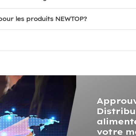
e pour les produits NEWTOP?
Approuv
Distrib
aliment
votre m