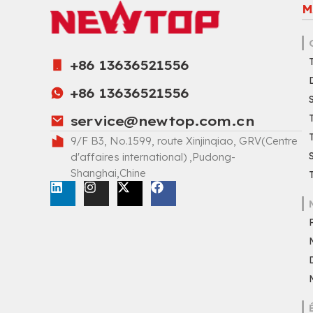
M
+86 13636521556
+86 13636521556
service@newtop.com.cn
9/F B3, No.1599, route Xinjinqiao, GRV(Centre
d'affaires international) ,Pudong-
Shanghai,Chine