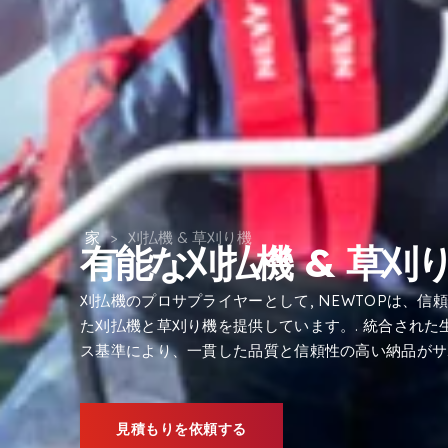
家
>
刈払機 & 草刈り機
有能な刈払機 & 草刈
刈払機のプロサプライヤーとして, NEWTOPは、
た刈払機と草刈り機を提供しています。. 統合され
ス基準により、一貫した品質と信頼性の高い納品がサ
見積もりを依頼する