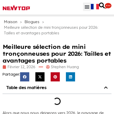
Parties & Accessoires
Centre de distribution
Pourquoi NEWTOP
Maison
>
Blogues
>
Meilleure sélection de mini tronçonneuses pour 2026:
Tailles et avantages portables
Meilleure sélection de mini
tronçonneuses pour 2026: Tailles et
avantages portables
Février 12, 2026
Stephen Huang
Partager:
Table des matières
Alors que nous nous dirigeons vers 2026, le paysage de