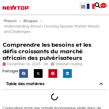
Parties & Accessoires
Centre de distribution
Pourquoi NEWTOP
Maison
>
Blogues
>
Understanding Africa's Growing Sprayer Market Needs
and Challenges
Comprendre les besoins et les
défis croissants du marché
africain des pulvérisateurs
December
16, 2025
Stephen Huang
Partager:
Table des matières
L’agriculture reste une activité économique vitale dans de