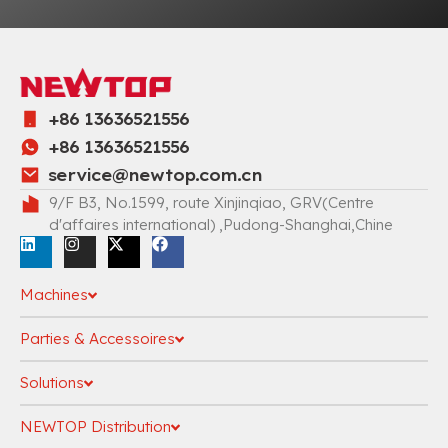
+86 13636521556
+86 13636521556
service@newtop.com.cn
9/F B3, No.1599, route Xinjinqiao, GRV(Centre
d'affaires international) ,Pudong-Shanghai,Chine
Machines
Parties & Accessoires
Solutions
NEWTOP Distribution