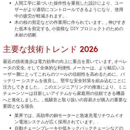
人間工学に基づいた操作性を重視した設計により、ユー
ザーがより適切にコントロールできるようになり、使用
中の疲労が軽減されます。.
木の枝の剪定などの作業用に作られています。, 伸びすぎ
た低木を剪定する, 小規模な DIY プロジェクトのための
木材の切断.
主要な技術トレンド 2026
最近の技術進歩は電力効率の向上に重点を置いています, オペレ
ータの安全, そして全体的な利便性. メーカーは、より幅広いユ
ーザー層にとってこれらのツールの信頼性を高めるために、バ
ッテリー システムを改良し、堅牢な安全対策を組み込むことに
注力してきました。. このエンジニアリングの推進により、ミニ
チェーンソーは目新しいアイテムから家庭用の信頼できる機器
へと進化しました。, 低騒音と取り​​扱いの容易さが購入の重要な
要因となる場合.
業界では、高効率の銅モーターと急速充電リチウムイオ
ン電池システムが広く採用されています。.
自動チェーンブレーキや低キックバックチェーンなどの