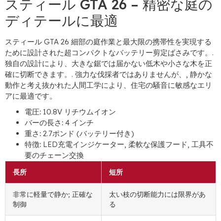
スティール GTA 26 – 精密な庭の
ディテールに最適
スティール GTA 26 細部の庭作業と最大限の携帯性を実現する
ために設計された超コンパクトなバッテリー剪定ばさみです。.
独自の設計により、大きな鋸では届かない低木や小さな木を正
確に切断できます。. 強力な伐採者ではありませんが、, 静かな
動作と考え抜かれた人間工学により、住宅の騒音に敏感なエリ
アに最適です。
電圧:
10.8V リチウムイオン
バーの長さ:
4 インチ
重さ:
2.7ポンド (バッテリー付き)
特徴:
LED充電インジケーター, 柔軟な保護フード, 工具不
要のチェーン交換
長所
短所
非常に軽量で静か; 正確な
太い枝の切断能力には限界があ
制御
る