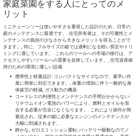
家庭菜園をする人にとってのメ
リット
ミニチェーンソーは使いやすさを重視した設計のため、日常の
庭のメンテナンスに最適です。. 住宅所有者は、その可搬性とメ
ンテナンスの負担の少なさから大きなメリットを得ることがで
きます。, 特に、フルサイズの鋸では過剰になる軽い剪定やトリ
ミングに適しています。. これらのツールへの市場の移行は、ア
クセスしやすいツールへの需要を反映しています。, 住宅資産維
持のための環境に優しい設備.
携帯性と軽量設計:
コンパクトなサイズなので、素早い作
業に簡単に対応できます。, 体重の増加に伴う一般的な身
体疲労の軽減, ガス動力の機器.
コードレスの利便性とメンテナンスの手間がかからない:
リチウムイオン電池のパワーにより、燃料とオイルを混
合する必要が完全になくなります。. これにより操作が簡
素化され、従来の鋸に必要なエンジンのメンテナンスが
大幅に削減されます。.
静かな, ゼロエミッション運転:
バッテリー駆動なのでノ