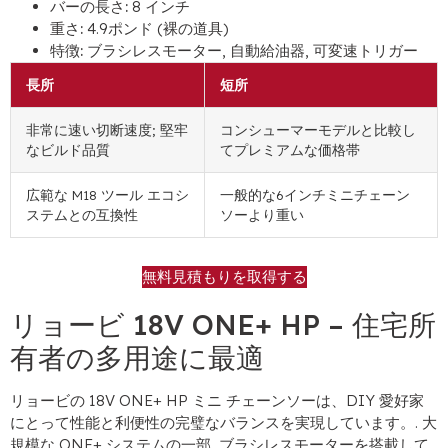
バーの長さ:
8 インチ
重さ:
4.9ポンド (裸の道具)
特徴:
ブラシレスモーター, 自動給油器, 可変速トリガー
長所
短所
非常に速い切断速度; 堅牢
コンシューマーモデルと比較し
なビルド品質
てプレミアムな価格帯
広範な M18 ツール エコシ
一般的な6インチミニチェーン
ステムとの互換性
ソーより重い
無料見積もりを取得する
リョービ 18V ONE+ HP – 住宅所
有者の多用途に最適
リョービの 18V ONE+ HP ミニ チェーンソーは、DIY 愛好家
にとって性能と利便性の完璧なバランスを実現しています。. 大
規模な ONE+ システムの一部, ブラシレスモーターを搭載して