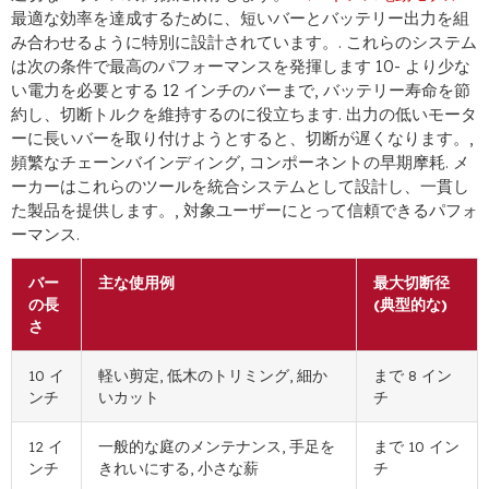
最適な効率を達成するために、短いバーとバッテリー出力を組
み合わせるように特別に設計されています。. これらのシステム
は次の条件で最高のパフォーマンスを発揮します 10- より少な
い電力を必要とする 12 インチのバーまで, バッテリー寿命を節
約し、切断トルクを維持するのに役立ちます. 出力の低いモータ
ーに長いバーを取り付けようとすると、切断が遅くなります。,
頻繁なチェーンバインディング, コンポーネントの早期摩耗. メ
ーカーはこれらのツールを統合システムとして設計し、一貫し
た製品を提供します。, 対象ユーザーにとって信頼できるパフォ
ーマンス.
バー
主な使用例
最大切断径
の長
(典型的な)
さ
10 イ
軽い剪定, 低木のトリミング, 細か
まで 8 イン
ンチ
いカット
チ
12 イ
一般的な庭のメンテナンス, 手足を
まで 10 イン
ンチ
きれいにする, 小さな薪
チ