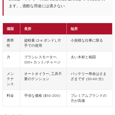
ます。, 過酷な用途には適さない.
側面
長所
短所
携帯
超軽量 (2-6 ポンド), 片
小規模な仕事に限る
性
手での使用
力
ブラシレスモーター,
太い木材と格闘
100+ カット/チャージ
メン
オートオイラー, 工具不
バッテリー寿命はさま
テナ
要のテンション
ざまです (20-60 分)
ンス
料金
手頃な価格 ($50-200)
プレミアムブランドの
方が高価