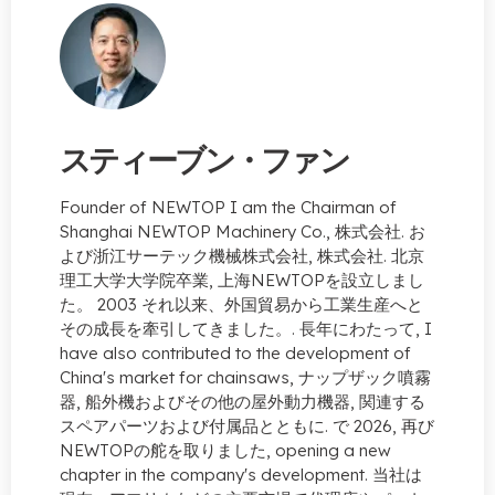
スティーブン・ファン
Founder of NEWTOP I am the Chairman of
Shanghai NEWTOP Machinery Co.
, 株式会社. お
よび浙江サーテック機械株式会社, 株式会社. 北京
理工大学大学院卒業, 上海NEWTOPを設立しまし
た。 2003 それ以来、外国貿易から工業生産へと
その成長を牽引してきました。. 長年にわたって,
I
have also contributed to the development of
China's market for chainsaws
, ナップザック噴霧
器, 船外機およびその他の屋外動力機器, 関連する
スペアパーツおよび付属品とともに. で 2026, 再び
NEWTOPの舵を取りました,
opening a new
chapter in the company's development
. 当社は