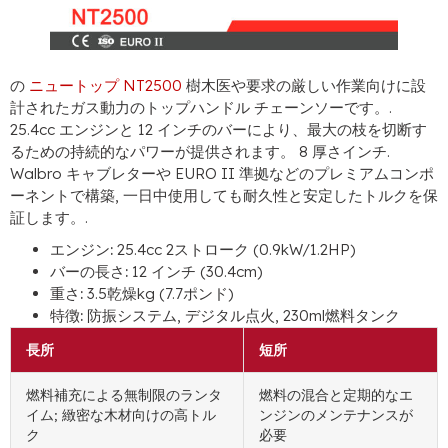
の
ニュートップ NT2500
樹木医や要求の厳しい作業向けに設
計されたガス動力のトップハンドル チェーンソーです。.
25.4cc エンジンと 12 インチのバーにより、最大の枝を切断す
るための持続的なパワーが提供されます。 8 厚さインチ.
Walbro キャブレターや EURO II 準拠などのプレミアムコンポ
ーネントで構築, 一日中使用しても耐久性と安定したトルクを保
証します。.
エンジン:
25.4cc 2ストローク (0.9kW/1.2HP)
バーの長さ:
12 インチ (30.4cm)
重さ:
3.5乾燥kg (7.7ポンド)
特徴:
防振システム, デジタル点火, 230ml燃料タンク
長所
短所
燃料補充による無制限のランタ
燃料の混合と定期的なエ
イム; 緻密な木材向けの高トル
ンジンのメンテナンスが
ク
必要