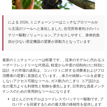
による 2026, ミニチェーンソーはニッチなプロツールか
ら主流のツールへと進化しました, 住宅所有者向けのバッ
テリー駆動ソリューション, アクセスしやすく、身体的負
担が少ない剪定機器の需要が原動力となっています.
最新のミニチェーンソーは軽量です。, 従来のモデルに代わるユ
ーザーフレンドリーな代替品, 軽度から中度の切削向けに特別に
設計. その市場の成長は、コンパクトに対する消費者およびプロ
消費者の需要に直接応えています。, 体力や経験レベルを必要と
しないアクセス可能なツール, ガス動力のこぎり. コア設計は、
生の電力よりも利便性と制御を優先します, 日常的な資産メンテ
ナンスのための実用的なツールになります.
ほとんどのモデルはコードレスでバッテリー駆動です, プ
ロパティを回避するための最大限の移植性を提供します.