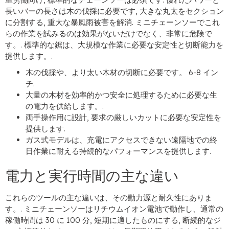
長いバーの長さは木の伐採に必要です, 大きな丸太をセクション
に分割する, 重大な暴風雨被害を解消. ミニチェーンソーでこれ
らの作業を試みるのは効果がないだけでなく、非常に危険で
す。. 標準的な鋸は、大規模な作業に必要な安定性と切断能力を
提供します。.
木の伐採や、より太い木材の切断に必要です。 6-8 イン
チ.
大量の木材を効率的かつ安全に処理するために必要な生
の電力を供給します。.
両手操作用に設計, 要求の厳しいカットに必要な安定性を
提供します.
ガス式モデルは、充電にアクセスできない遠隔地での終
日作業に耐える持続的なパフォーマンスを提供します.
電力と実行時間の主な違い
これらのツールの主な違いは、その動力源と耐久性にありま
す。. ミニチェーンソーはリチウムイオン電池で動作し、通常の
稼働時間は 30 に 100 分, 短期に適したものにする, 断続的なジ