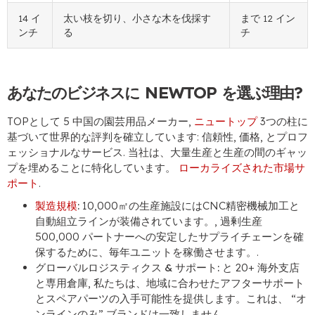
14 イ
太い枝を切り、小さな木を伐採す
まで 12 イン
ンチ
る
チ
あなたのビジネスに NEWTOP を選ぶ理由?
TOPとして 5 中国の園芸用品メーカー,
ニュートップ
3つの柱に
基づいて世界的な評判を確立しています: 信頼性, 価格, とプロフ
ェッショナルなサービス. 当社は、大量生産と生産の間のギャッ
プを埋めることに特化しています。
ローカライズされた市場サ
ポート
.
製造規模
:
10,000㎡の生産施設にはCNC精密機械加工と
自動組立ラインが装備されています。, 過剰生産
500,000 パートナーへの安定したサプライチェーンを確
保するために、毎年ユニットを稼働させます。.
グローバルロジスティクス & サポート:
と 20+ 海外支店
と専用倉庫, 私たちは、地域に合わせたアフターサポート
とスペアパーツの入手可能性を提供します。これは、 “オ
ンラインのみ” ブランドは一致しません.