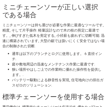
ミニチェーンソーが正しい選択
である場合
ミニチェーンソーは持ち運びが必要な作業に最適なツールです,
精度, そして片手操作. 軽量設計なので木の枝の剪定に最適で
す。, 伸びすぎた低木を剪定する, 小径薪も疲れずに切断可能. 迅
速に構築されています, 大型の鋸では扱いにくく安全ではない場
合の制御された切断.
通常は以下のブランチとログに使用します。 6 直径イン
チ.
庭や敷地周辺の迅速なメンテナンス作業に最適です.
狭い場所やはしご上での作業時に優れた操作性を提供し
ます。.
バッテリー駆動による静音性を実現, 住宅地向けの排出ガ
スゼロのソリューション.
標準チェーンソーを使用する場合
重労働向け, 標準的なチェーンソーは必須です. 優れたパワーと