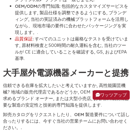
OEM/ODMの専門知識:
包括的なカスタマイズサービスを
提供します, 製品仕様を調整できるようにする, ブランデ
ィング, 当社の実証済みの機械プラットフォームを活用し
ながら、現地市場の要件に合わせたパッケージングを実
現します。.
品質保証
:
すべてのユニットは厳格なテストを受けていま
す, 原材料検査と500時間の耐久運転を含む, 当社のツー
ルが CE に適合していることを確認する, GS, およびEPA
基準.
大手屋外電源機器メーカーと提携
信頼できる在庫を拡大したいと考えていますか, 高性能園芸機
械? 地域の販売代理店であるかどうか, OEM ソリューションを
ワッツアップ
求めるブランド オーナー, または大型小売店, お客様の成長に必
要な製造の安定性と技術的専門知識を提供します.
卸売カタログをリクエストしたり、OEM 製造要件について話し
合ったりするには、今すぐ当社の営業チームにお問い合わせく
ださい。.