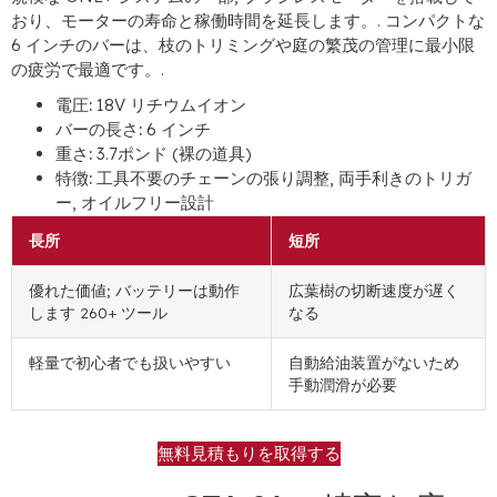
おり、モーターの寿命と稼働時間を延長します。. コンパクトな
6 インチのバーは、枝のトリミングや庭の繁茂の管理に最小限
の疲労で最適です。.
電圧:
18V リチウムイオン
バーの長さ:
6 インチ
重さ:
3.7ポンド (裸の道具)
特徴:
工具不要のチェーンの張り調整, 両手利きのトリガ
ー, オイルフリー設計
長所
短所
優れた価値; バッテリーは動作
広葉樹の切断速度が遅く
します 260+ ツール
なる
軽量で初心者でも扱いやすい
自動給油装置がないため
手動潤滑が必要
無料見積もりを取得する