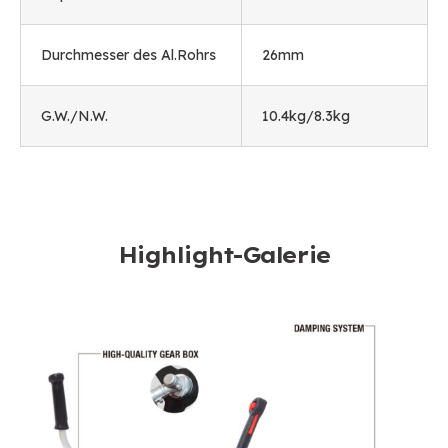
Durchmesser des Al.Rohrs
26mm
G.W./N.W.
10.4
kg/8.3kg
Highlight-Galerie