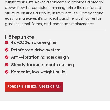
cutting tasks
.
Its 42.7cc displacement provides a steady
power flow for consistent trimming
,
while the reinforced
structure ensures durability in frequent use
.
Compact and
easy to maneuver
,
it’s an ideal gasoline brush cutter for
gardens
,
small farms
,
and landscape maintenance
.
Höhepunkte
42.7
CC 2-stroke engine
Reinforced drive system
Anti-vibration handle design
Steady torque
,
smooth cutting
Kompakt,
low-weight build
FORDERN SIE EIN ANGEBOT AN