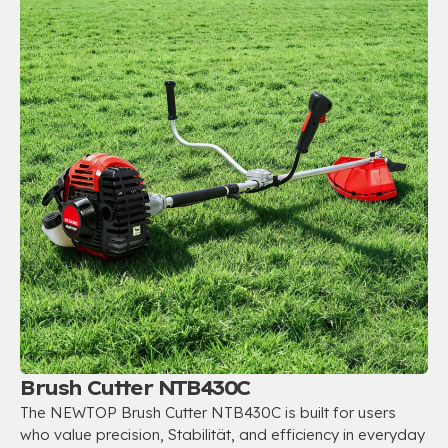
Brush Cutter NTB430C
The NEWTOP Brush Cutter NTB430C is built for users
who value precision
, Stabilität,
and efficiency in everyday