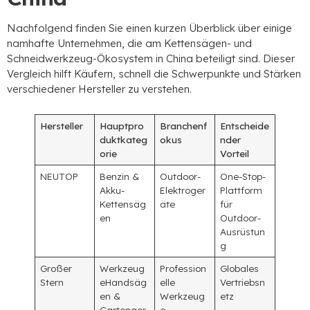
Nachfolgend finden Sie einen kurzen Überblick über einige
namhafte Unternehmen, die am Kettensägen- und
Schneidwerkzeug-Ökosystem in China beteiligt sind. Dieser
Vergleich hilft Käufern, schnell die Schwerpunkte und Stärken
verschiedener Hersteller zu verstehen.
Hersteller
Hauptpro
Branchenf
Entscheide
duktkateg
okus
nder
orie
Vorteil
NEUTOP
Benzin &
Outdoor-
One-Stop-
Akku-
Elektroger
Plattform
Kettensäg
äte
für
en
Outdoor-
Ausrüstun
g
Großer
Werkzeug
Profession
Globales
Stern
eHandsäg
elle
Vertriebsn
en &
Werkzeug
etz
Gartenger
e