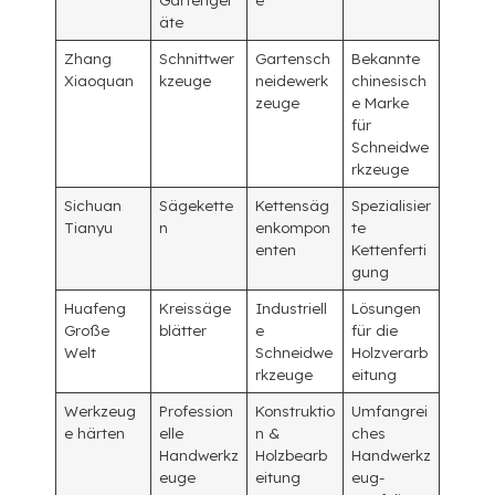
äte
Zhang
Schnittwer
Gartensch
Bekannte
Xiaoquan
kzeuge
neidewerk
chinesisch
zeuge
e Marke
für
Schneidwe
rkzeuge
Sichuan
Sägekette
Kettensäg
Spezialisier
Tianyu
n
enkompon
te
enten
Kettenferti
gung
Huafeng
Kreissäge
Industriell
Lösungen
Große
blätter
e
für die
Welt
Schneidwe
Holzverarb
rkzeuge
eitung
Werkzeug
Profession
Konstruktio
Umfangrei
e härten
elle
n &
ches
Handwerkz
Holzbearb
Handwerkz
euge
eitung
eug-