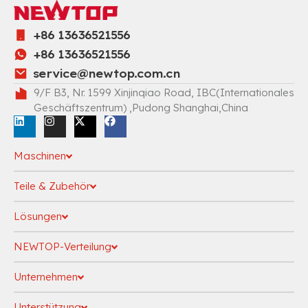
+86 13636521556
+86 13636521556
service@newtop.com.cn
9/F B3, Nr. 1599 Xinjinqiao Road, IBC(Internationales
Geschäftszentrum) ,Pudong Shanghai,China
Maschinen
Teile & Zubehör
Lösungen
NEWTOP-Verteilung
Unternehmen
Unterstützung