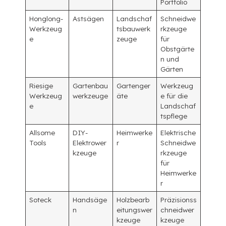
Portfolio
Honglong-
Astsägen
Landschaf
Schneidwe
Werkzeug
tsbauwerk
rkzeuge
e
zeuge
für
Obstgärte
n und
Gärten
Riesige
Gartenbau
Gartenger
Werkzeug
Werkzeug
werkzeuge
äte
e für die
e
Landschaf
tspflege
Allsome
DIY-
Heimwerke
Elektrische
Tools
Elektrower
r
Schneidwe
kzeuge
rkzeuge
für
Heimwerke
r
Soteck
Handsäge
Holzbearb
Präzisionss
n
eitungswer
chneidwer
kzeuge
kzeuge