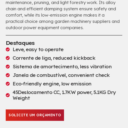
maintenance
,
pruning
,
and light forestry work
.
Its alloy
chain and efficient damping system ensure safety and
comfort
,
while its low-emission engine makes it a
practical choice among garden machinery suppliers and
outdoor power equipment companies
.
Destaques
Leve,
easy to operate
Corrente de liga,
reduced kickback
Sistema de amortecimento,
less vibration
Janela de combustível,
convenient check
Eco-friendly engine
,
low emission
45Deslocamento CC, 1.7
KW power
, 5.1
KG Dry
Weight
SOLICITE UM ORÇAMENTO