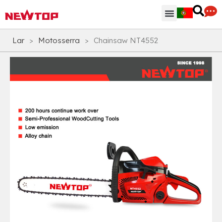
Peças & Acessórios
Centro de Distribuição
Por que NEWTOP
Lar
>
Motosserra
>
Chainsaw NT4552