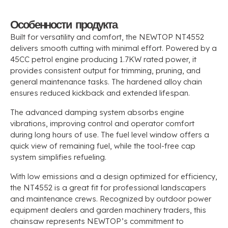
Особенности продукта
Built for versatility and comfort
,
the NEWTOP NT4552
delivers smooth cutting with minimal effort
.
Powered by a
45CC petrol engine producing 1.7KW rated power
,
it
provides consistent output for trimming
,
pruning
,
and
general maintenance tasks
.
The hardened alloy chain
ensures reduced kickback and extended lifespan
.
The advanced damping system absorbs engine
vibrations
,
improving control and operator comfort
during long hours of use
.
The fuel level window offers a
quick view of remaining fuel
,
while the tool-free cap
system simplifies refueling
.
With low emissions and a design optimized for efficiency
,
the NT4552 is a great fit for professional landscapers
and maintenance crews
.
Recognized by outdoor power
equipment dealers and garden machinery traders
,
this
chainsaw represents NEWTOP’s commitment to