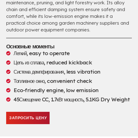
maintenance
,
pruning
,
and light forestry work
.
Its alloy
chain and efficient damping system ensure safety and
comfort
,
while its low-emission engine makes it a
practical choice among garden machinery suppliers and
outdoor power equipment companies
.
Основные моменты
Легкий,
easy to operate
Цепь из сплава,
reduced kickback
Система демпфирования,
less vibration
Топливное окно,
convenient check
Eco-friendly engine
,
low emission
45Смещение CC, 1.7кВт мощность, 5.1
KG Dry Weight
ЗАПРОСИТЬ ЦЕНУ