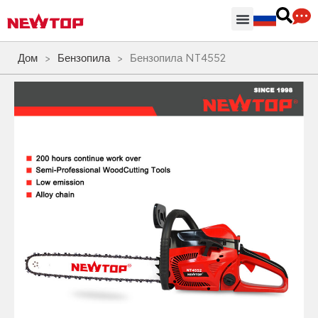
Части & Аксессуары
Распределительный центр
Дом
>
Бензопила
>
Бензопила NT4552