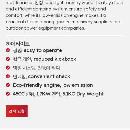
maintenance
, 전정,
and light forestry work
.
Its alloy chain
and efficient damping system ensure safety and
comfort
,
while its low-emission engine makes it a
practical choice among garden machinery suppliers and
outdoor power equipment companies
.
하이라이트
경량,
easy to operate
합금 체인,
reduced kickback
댐핑 시스템, 진동이 적다
연료창,
convenient check
Eco-friendly engine
,
low emission
45CC 변위, 1.7KW 전력, 5.1
KG Dry Weight
견적 요청