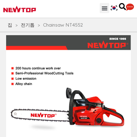
기계
부분품 & 부속품
솔루션
유통 허브
왜 뉴탑인가?
회사
지원하다
집
>
전기톱
>
Chainsaw NT4552