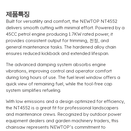
제품특징
Built for versatility and comfort
,
the NEWTOP NT4552
delivers smooth cutting with minimal effort
.
Powered by a
45CC petrol engine producing 1.7KW rated power
,
it
provides consistent output for trimming
, 전정,
and
general maintenance tasks
.
The hardened alloy chain
ensures reduced kickback and extended lifespan
.
The advanced damping system absorbs engine
vibrations
,
improving control and operator comfort
during long hours of use
.
The fuel level window offers a
quick view of remaining fuel
,
while the tool-free cap
system simplifies refueling
.
With low emissions and a design optimized for efficiency
,
the NT4552 is a great fit for professional landscapers
and maintenance crews
.
Recognized by outdoor power
equipment dealers and garden machinery traders
,
this
chainsaw represents NEWTOP’s commitment to