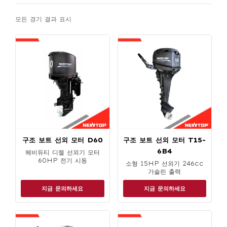
선외 모터
(3)
모든 경기 결과 표시
선외 모터
(13)
장대톱 & 정리기
(3)
동력 엔진
(22)
전동 공구
(0)
로봇식 잔디깎이 기계
(0)
분무기/포거
(12)
차 뽑는 기계
(1)
열 포거
(0)
구조 보트 선외 모터 D60
구조 보트 선외 모터 T15-
경운기/경운기
(7)
6B4
헤비듀티 디젤 선외기 모터
워터 펌프
(21)
60HP 전기 시동
소형 15HP 선외기 246cc
가솔린 출력
우드 칩퍼
(2)
지금 문의하세요
지금 문의하세요