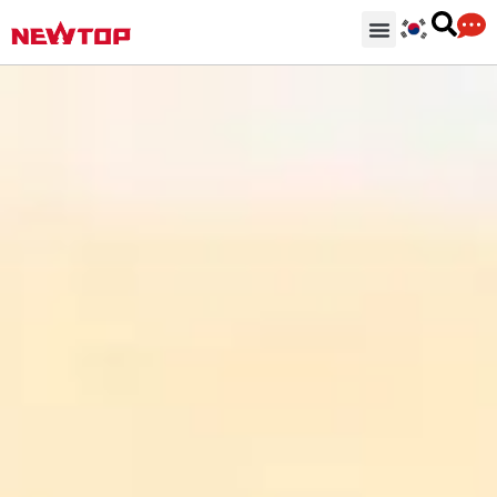
기계
부분품 & 부속품
솔루션
유통 허브
왜 뉴탑인가?
회사
지원하다