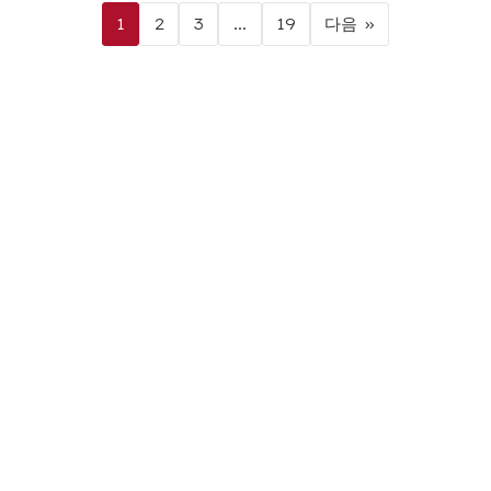
1
2
3
…
19
다음 »
Can't Find the Right Outdoor
Power Equipment
?