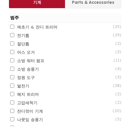
기계
Parts & Accessories
범주
예초기 & 잔디 트리머
(25)
전기톱
(29)
절단톱
(2)
어스 오거
(3)
소방 워터 펌프
(11)
소방 송풍기
(4)
정원 도구
(3)
발전기
(28)
헤지 트리머
(2)
고압세척기
(2)
잔디깎이 기계
(20)
나뭇잎 송풍기
(5)
다기능 기계
(0)