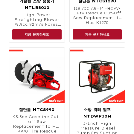
가솔린 소방 송풍기
절단톱 NTCS1290
NTLB8010
118.7
cc 7.8HP Heavy-
Duty Rescue Cut-Off
High-Power
Saw Replacement to
Firefighting Blower
Hus K1270
79.9cc 92m/s Forest
Fire Control
지금 문의하세요
지금 문의하세요
절단톱 NTCS990
소방 워터 펌프
NTDWP30H
93.5
cc Gasoline Cut-
off Saw
3-
Inch High
Replacement to Hus
Pressure Diesel
K970 Fire Rescue
Pump 8m Suction