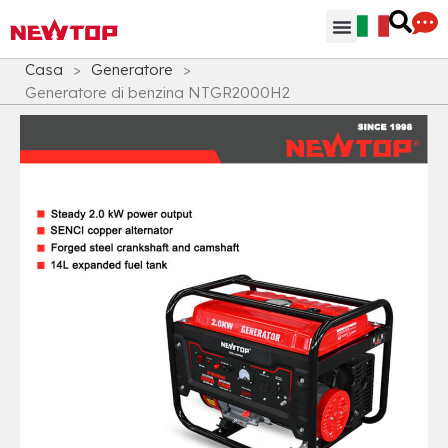
Parti & Accessori
Hub di distribuzione
Perchè NEWTOP
Casa
>
Generatore
>
Generatore di benzina NTGR2000H2