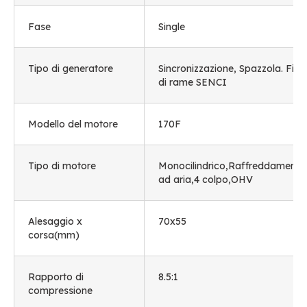
Fase
Single
Tipo di generatore
Sincronizzazione, Spazzola. Filo
di rame SENCI
Modello del motore
170F
Tipo di motore
Monocilindrico,Raffreddamento
ad aria,4 colpo,OHV
Alesaggio x
70x55
corsa(mm)
Rapporto di
8.5:1
compressione