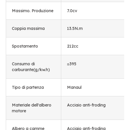
Massimo. Produzione
7.0cv
Coppia massima
13.5N.m
Spostamento
212cc
Consumo di
≤395
carburante(g/kw.h)
Tipo di partenza
Manaul
Materiale dell'albero
Acciaio anti-froding
motore
Albero a camme
Acciaio anti-froding