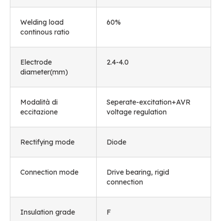
Welding load
60%
continous ratio
Electrode
2.4-4.0
diameter
(mm)
Modalità di
Seperate-excitation+AVR
eccitazione
voltage regulation
Rectifying mode
Diode
Connection mode
Drive bearing
,
rigid
connection
Insulation grade
F