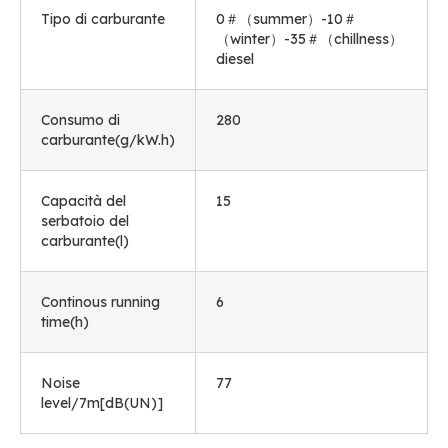
Tipo di carburante
0
＃（summer）-10＃
（winter）-35＃（chillness）
diesel
Consumo di
280
carburante(
g/kW.h
)
Capacità del
15
serbatoio del
carburante(l)
Continous running
6
time
(
h
)
Noise
77
level/7m
[
dB
(UN)]