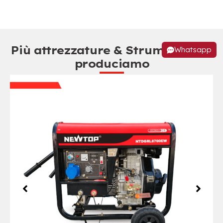
Più attrezzature & Strumenti che
Whatsapp
produciamo