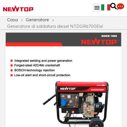
Parti & Accessori
Hub di distribuzione
Perchè NEWTOP
Casa
>
Generatore
>
Generatore di saldatura diesel NTDGR6700EW