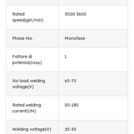
Rated
3000 3600
speed
(giri/min)
Phase No
.
Monofase
Fattore di
1
potenza(
cosφ
)
No load welding
65-70
voltage
(V)
Rated welding
50-180
current
(UN)
Welding voltage
(V)
25-30