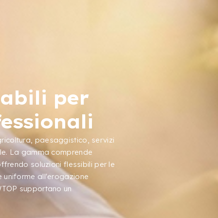
abili per
essionali
icoltura, paesaggistico, servizi
ortile. La gamma comprende
ffrendo soluzioni flessibili per le
e uniforme all'erogazione
NEWTOP supportano un