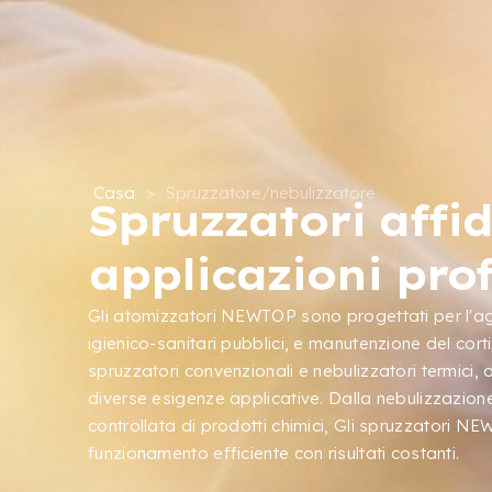
Casa
>
Spruzzatore/nebulizzatore
Spruzzatori affid
applicazioni prof
Gli atomizzatori NEWTOP sono progettati per l'agr
igienico-sanitari pubblici, e manutenzione del c
spruzzatori convenzionali e nebulizzatori termici, o
diverse esigenze applicative. Dalla nebulizzazion
controllata di prodotti chimici, Gli spruzzatori 
funzionamento efficiente con risultati costanti.