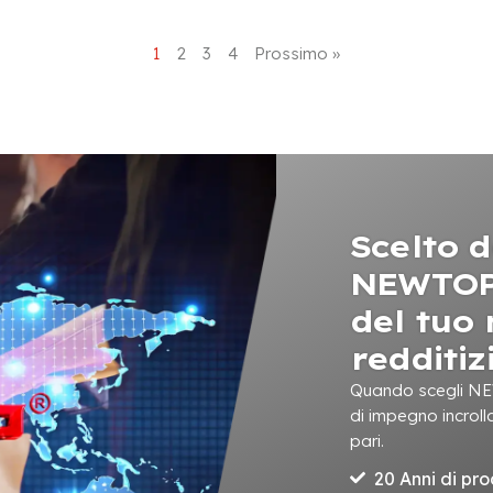
1
2
3
4
Prossimo »
Scelto d
NEWTOP 
del tuo
redditiz
Quando scegli NEW
di impegno incrol
pari.
20 Anni di pr