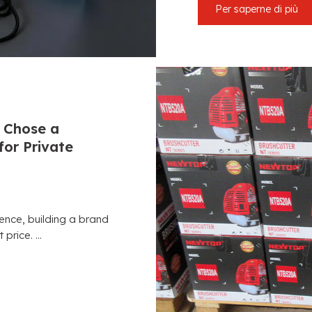
Per saperne di più
 Chose a
for Private
ience
,
building a brand
t price
. ...