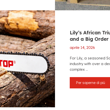
Lily’s African T
and a Big Order
aprile 14, 2026
For Lily
,
a seasoned Sa
industry with over a d
complex
...
Per saperne di più