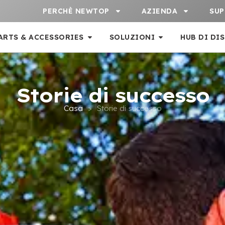
PERCHÈ NEWTOP
AZIENDA
SU
ARTS & ACCESSORIES
SOLUZIONI
HUB DI DI
Storie di successo
Casa
>
Storie di successo