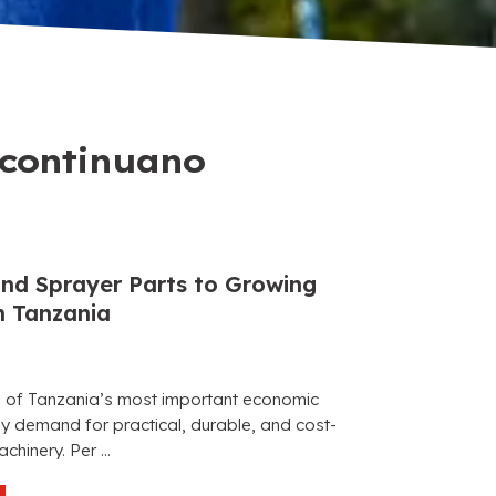
e continuano
nd Sprayer Parts to Growing
n Tanzania
e of Tanzania’s most important economic
dy demand for practical
,
durable
,
and cost-
machinery
. Per ...