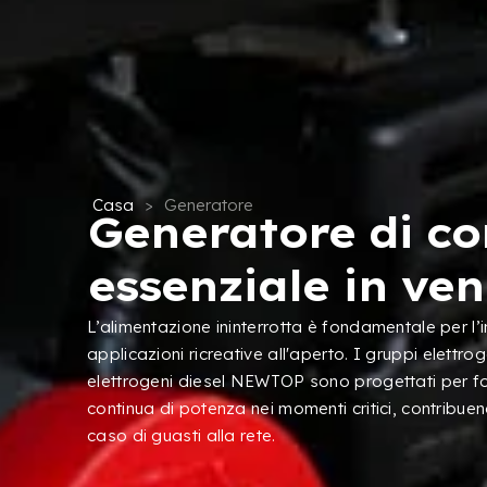
Casa
>
Generatore
Generatore di co
essenziale in ven
L’alimentazione ininterrotta è fondamentale per l’
applicazioni ricreative all'aperto. I gruppi elettro
elettrogeni diesel NEWTOP sono progettati per for
continua di potenza nei momenti critici, contribuen
caso di guasti alla rete.