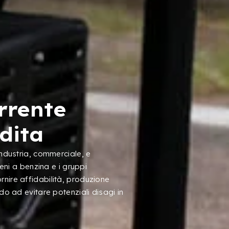
rrente
dita
industria, commerciale, e
geni a benzina e i gruppi
nire affidabilità, produzione
do ad evitare potenziali disagi in