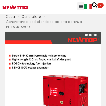
Parti & Accessori
Hub di distribuzione
Perchè NEWTOP
Casa
>
Generatore
>
Generatore diesel silenzioso ad alta potenza
NTDGR16800T