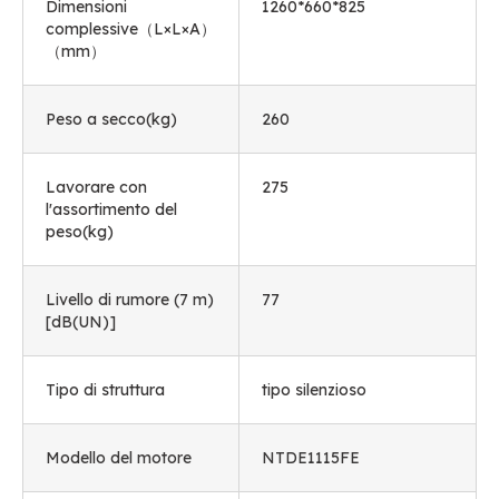
Dimensioni
1260*660*825
complessive（L×L×A）
（mm）
Peso a secco(kg)
260
Lavorare con
275
l'assortimento del
peso(kg)
Livello di rumore (7 m)
77
[dB(UN)]
Tipo di struttura
tipo silenzioso
Modello del motore
NTDE1115FE