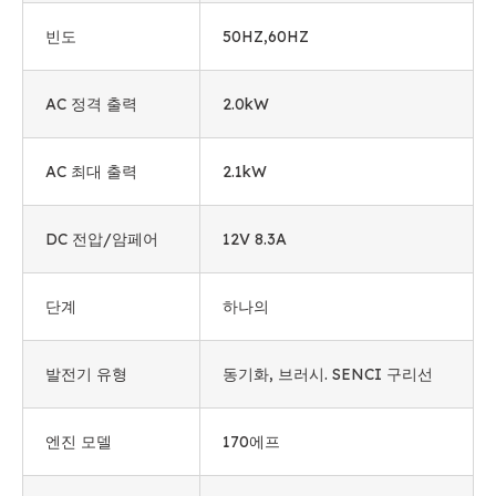
빈도
50HZ,60HZ
AC 정격 출력
2.0kW
AC 최대 출력
2.1kW
DC 전압/암페어
12V 8.3A
단계
하나의
발전기 유형
동기화, 브러시. SENCI 구리선
엔진 모델
170에프