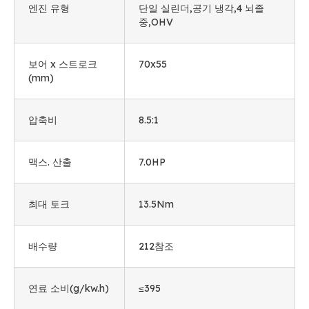
엔진 유형
단일 실린더,공기 냉각,4 뇌졸
중,OHV
보어 x 스트로크
70x55
(mm)
압축비
8.5:1
맥스. 산출
7.0HP
최대 토크
13.5Nm
배수량
212참조
연료 소비(g/kw.h)
≤395