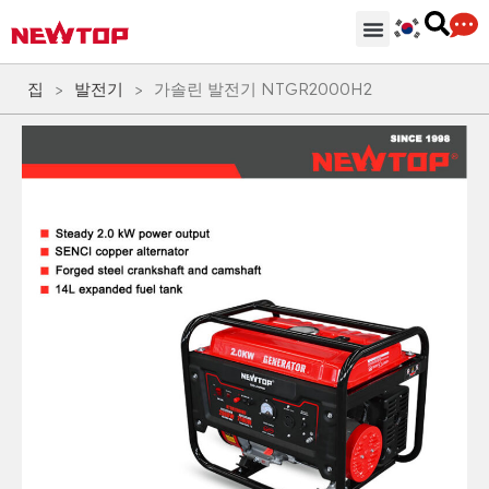
기계
부분품 & 부속품
솔루션
유통 허브
왜 뉴탑인가?
회사
지원하다
집
>
발전기
>
가솔린 발전기 NTGR2000H2