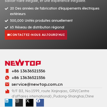
savoir-faire inégalé, et une expérience inégalée.
20 Des années de fabrication d’équipements électriques
extérieurs
500,000 Unités produites annuellement
65 Réseau de distribution régional
CONTACTEZ-NOUS AUJOURD'HUI
+86 13636521556
+86 13636521556
service@newtop.com.cn
9/F B3, No.1599, route Xinjinqiao, GRV(Centre
d'affaires international) ,Pudong-Shanghai,Chine