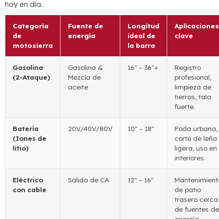
hoy en día..
Categoría
Fuente de
Longitud
Aplicaciones
de
energía
ideal de
clave
motosierra
la barra
Gasolina
Gasolina &
16″ – 36″+
Registro
(2-Ataque)
Mezcla de
profesional,
aceite
limpieza de
tierras, tala
fuerte.
Batería
20V/40V/80V
10″ – 18″
Poda urbana,
(Iones de
corte de leña
litio)
ligera, uso en
interiores.
Eléctrico
Salida de CA
12″ – 16″
Mantenimient
con cable
de patio
trasero cerca
de fuentes de
energía.