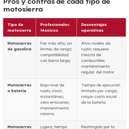
Pros y contras de cada tipo de
motosierra
Tipo de
Profesionales
Desventajas
motosierra
técnicos
operativas
Motosierras
Par más alto; sin
Altos niveles de
de gasolina
límites de rango;
ruido; requiere
compatibilidad
mezcla de
con barra larga.
combustible;
mantenimiento
regular del motor.
Motosierras
Bajo nivel de
Tiempo de ejecución
a batería
ruido; inicio
limitado por carga;
instantáneo;
mayor costo inicial
cero emisiones;
de la batería.
mantenimiento
mínimo.
Motosierras
Ligero; tiempo
Restringido por la