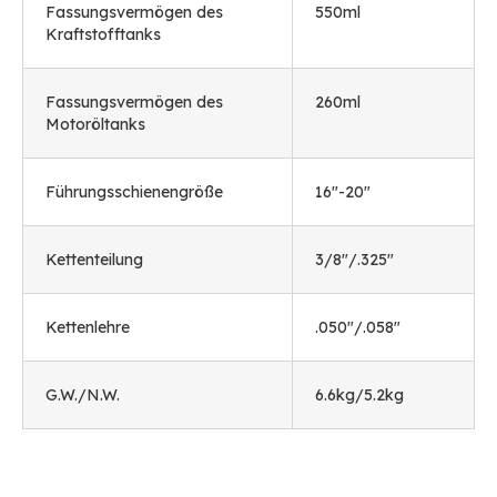
Fassungsvermögen des
550ml
Kraftstofftanks
Fassungsvermögen des
260ml
Motoröltanks
Führungsschienengröße
16
"-20
"
Kettenteilung
3/8
"/.325
"
Kettenlehre
.050
"/.058
"
G.W./N.W.
6.6
kg/5.2kg