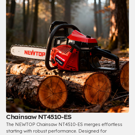
Chainsaw NT4510-ES
The NEWTOP Chainsaw NT4510-ES merges effortless
starting with robust performance
.
Designed for