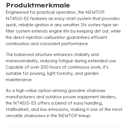
Produktmerkmale
Engineered for practical operation
,
the NEWTOP
NT4510-ES features an easy-start system that provides
quick
,
reliable ignition in any weather
.
Its vortex-type air-
filter system extends engine life by keeping dirt out
,
while
the direct-injection carburetor guarantees efficient
combustion and consistent performance
.
The balanced structure enhances stability and
maneuverability
,
reducing fatigue during extended use
.
Capable of over
200
hours of continuous work
,
it’s
suitable for pruning
,
light forestry
,
and garden
maintenance
.
As a high-value option among gasoline chainsaw
manufacturers and outdoor power equipment dealers
,
the NT4510-ES offers a blend of easy handling
,
Haltbarkeit,
and low emissions
,
making it one of the most
versatile chainsaws in the NEWTOP lineup
.