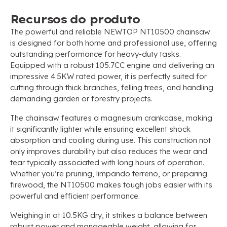
Recursos do produto
The powerful and reliable NEWTOP NT10500 chainsaw
is designed for both home and professional use
,
offering
outstanding performance for heavy-duty tasks
.
Equipped with a robust 105.7CC engine and delivering an
impressive 4.5KW rated power
,
it is perfectly suited for
cutting through thick branches
,
felling trees
,
and handling
demanding garden or forestry projects
.
The chainsaw features a magnesium crankcase
,
making
it significantly lighter while ensuring excellent shock
absorption and cooling during use
.
This construction not
only improves durability but also reduces the wear and
tear typically associated with long hours of operation
.
Whether you’re pruning
, limpando terreno,
or preparing
firewood
,
the NT10500 makes tough jobs easier with its
powerful and efficient performance
.
Weighing in at 10.5KG dry
,
it strikes a balance between
robust power and manageable weight
,
allowing for