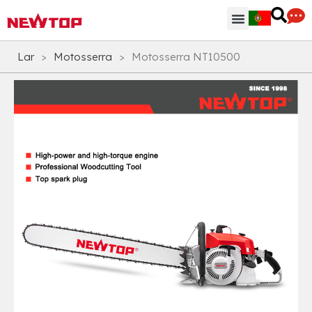
Peças & Acessórios
Centro de Distribuição
Por que NEWTOP
Lar
>
Motosserra
>
Motosserra NT10500