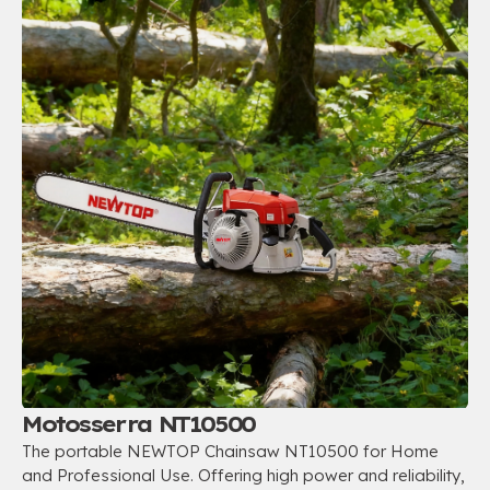
Motosserra NT10500
The portable NEWTOP Chainsaw NT10500 for Home
and Professional Use
.
Offering high power and reliability
,