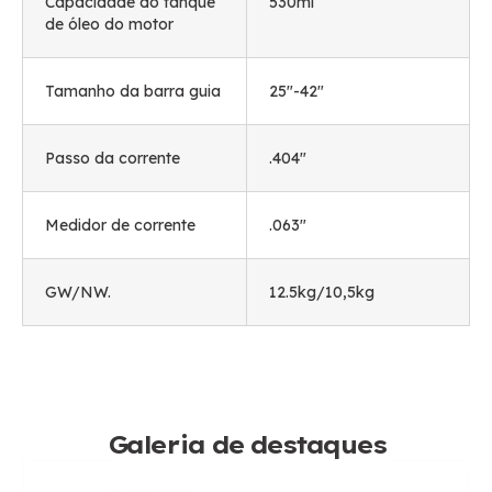
Capacidade do tanque
530ml
de óleo do motor
Tamanho da barra guia
25"-42"
Passo da corrente
.404"
Medidor de corrente
.063"
GW/NW.
12.5kg/10,5kg
Galeria de destaques