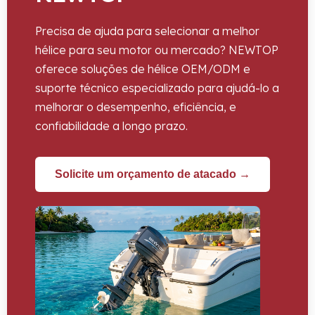
Precisa de ajuda para selecionar a melhor
hélice para seu motor ou mercado? NEWTOP
oferece soluções de hélice OEM/ODM e
suporte técnico especializado para ajudá-lo a
melhorar o desempenho, eficiência, e
confiabilidade a longo prazo.
Solicite um orçamento de atacado →