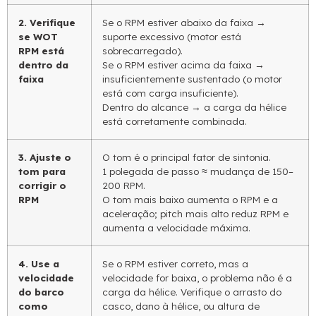
2. Verifique
Se o RPM estiver abaixo da faixa →
se WOT
suporte excessivo (motor está
RPM está
sobrecarregado).
dentro da
Se o RPM estiver acima da faixa →
faixa
insuficientemente sustentado (o motor
está com carga insuficiente).
Dentro do alcance → a carga da hélice
está corretamente combinada.
3. Ajuste o
O tom é o principal fator de sintonia.
tom para
1 polegada de passo ≈ mudança de 150–
corrigir o
200 RPM.
RPM
O tom mais baixo aumenta o RPM e a
aceleração; pitch mais alto reduz RPM e
aumenta a velocidade máxima.
4. Use a
Se o RPM estiver correto, mas a
velocidade
velocidade for baixa, o problema não é a
do barco
carga da hélice. Verifique o arrasto do
como
casco, dano à hélice, ou altura de