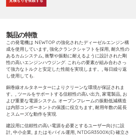
見積もりを依頼する
製品の特徴
この発電機は NEWTOP の強化されたディーゼルエンジン構
成を使用しています, 強化クランクシャフトを採用, 耐久性の
あるカムシステム, 衝撃や振動に耐えるように設計された剛
性の高いエンジンハウジング. これらの要素が組み合わさっ
て強力なトルクと安定した性能を実現します。, 毎日繰り返
し使用しても.
銅巻線オルタネーターによりクリーンな環境が保証されま
す。, ツールをサポートする信頼性の高い出力, 家電製品, お
よび重要な電源システム. オープンフレームの振動低減構造
は内部コンポーネントの保護に役立ちます, 耐用年数の延長
とスムーズな動作を実現.
建設用に信頼性の高い電源を必要とするユーザー向けに設
計, 中小企業, またはモバイル運用, NTDGR3500X(E) 確立さ