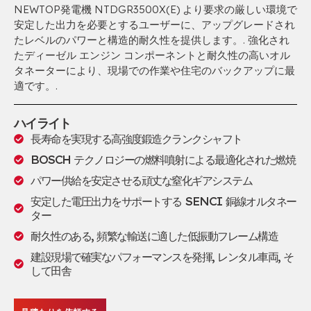
NEWTOP発電機 NTDGR3500X(E) より要求の厳しい環境で
安定した出力を必要とするユーザーに、アップグレードされ
たレベルのパワーと構造的耐久性を提供します。. 強化され
たディーゼル エンジン コンポーネントと耐久性の高いオル
タネーターにより、現場での作業や住宅のバックアップに最
適です。.
ハイライト
長寿命を実現する高強度鍛造クランクシャフト
BOSCH テクノロジーの燃料噴射による最適化された燃焼
パワー供給を安定させる頑丈な窒化ギアシステム
安定した電圧出力をサポートする SENCI 銅線オルタネー
ター
耐久性のある, 頻繁な輸送に適した低振動フレーム構造
建設現場で確実なパフォーマンスを発揮, レンタル車両, そ
して田舎