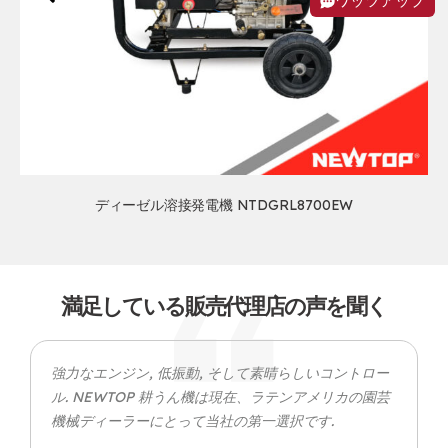
ワッツアップ
ディーゼル溶接発電機 NTDGRL8700EW
満足している販売代理店の声を聞く
強力なエンジン, 低振動, そして素晴らしいコントロー
ル. NEWTOP 耕うん機は現在、ラテンアメリカの園芸
機械ディーラーにとって当社の第一選択です.