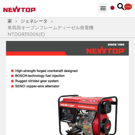
部品 & 付属品
ソリューション
NEWTOPを選ぶ理由
家
>
ジェネレータ
>
単気筒オープンフレームディーゼル発電機
NTDGR3500X(E)