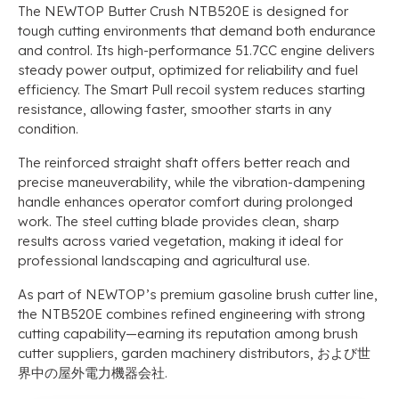
The NEWTOP Butter Crush NTB520E is designed for
tough cutting environments that demand both endurance
and control
.
Its high-performance 51.7CC engine delivers
steady power output
,
optimized for reliability and fuel
efficiency
.
The Smart Pull recoil system reduces starting
resistance
,
allowing faster
,
smoother starts in any
condition
.
The reinforced straight shaft offers better reach and
precise maneuverability
,
while the vibration-dampening
handle enhances operator comfort during prolonged
work
.
The steel cutting blade provides clean
,
sharp
results across varied vegetation
,
making it ideal for
professional landscaping and agricultural use
.
As part of NEWTOP’s premium gasoline brush cutter line
,
the NTB520E combines refined engineering with strong
cutting capability—earning its reputation among brush
cutter suppliers
,
garden machinery distributors
, および世
界中の屋外電力機器会社.