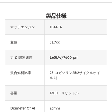
製品仕様
マッチエンジン
1
E44FA
変位
51.7cc
力 & 関連速度
1.65
kW/7600rpm
混合燃料比率
25: 1(ガソリン25:2サイクルオイ
ル 1)
容量
1300ミリリットル
Diameter Of Al
26mm