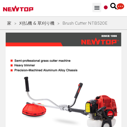
部品 & 付属品
ソリューション
NEWTOPを選ぶ理由
家
>
刈払機 & 草刈り機
>
Brush Cutter NTB520E