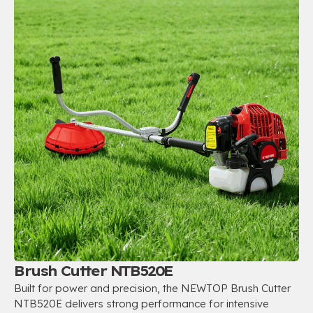
Brush Cutter NTB520E
Built for power and precision
,
the NEWTOP Brush Cutter
NTB520E delivers strong performance for intensive