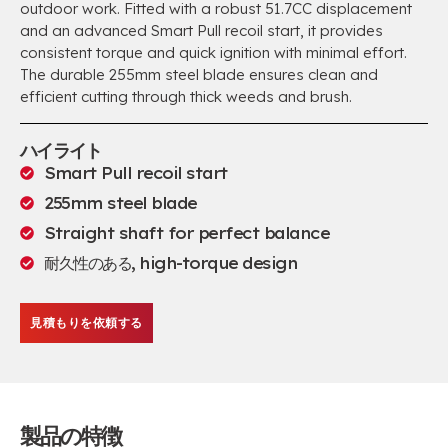
outdoor work
.
Fitted with a robust 51.7CC displacement
and an advanced Smart Pull recoil start
,
it provides
consistent torque and quick ignition with minimal effort
.
The durable 255mm steel blade ensures clean and
efficient cutting through thick weeds and brush
.
ハイライト
Smart Pull recoil start
255
mm steel blade
Straight shaft for perfect balance
耐久性のある,
high-torque design
見積もりを依頼する
製品の特徴