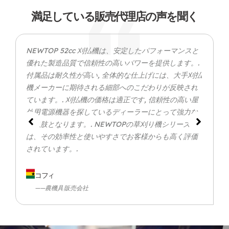
満足している販売代理店の声を聞く
NEWTOP 52cc 刈払機は、安定したパフォーマンスと
優れた製造品質で信頼性の高いパワーを提供します。.
付属品は耐久性が高い, 全体的な仕上げには、大手刈払
機メーカーに期待される細部へのこだわりが反映され
ています。. 刈払機の価格は適正です, 信頼性の高い屋
外用電源機器を探しているディーラーにとって強力な
選択肢となります。. NEWTOPの草刈り機シリーズ
は、その効率性と使いやすさでお客様からも高く評価
されています。.
コフィ
——農機具販売会社